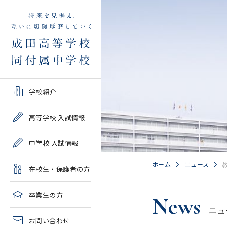
学校紹介TOP
高等学校 入試情報TOP
中学校 入試情報TOP
在校生・保護者の方TOP
卒業生の方TOP
学校紹介
ご挨拶・沿革
学校案内・募集要項・入
学校案内・募集要項・入
各種申請書類一覧
2026年度教育実習申し込
高等学校 入試情報
試結果一覧
試結果一覧
み
高校情報
緊急時・警報発令時の対
中学校 入試情報
学校説明会、一般公開行
学校説明会、入試説明
処について
2027年度教育実習申し込
事、塾対象入試説明会
会、一般公開行事
み
中学情報
ホーム
ニュース
在校生・保護者の方
年間教育計画
過去問題集販売
過去問題集販売
成田高等学校同窓会
高校クラブ紹介
臨時休校等の特別措置に
卒業生の方
News
出願～入学の流れ・合格
出願～入学の流れ・合格
ついて
ニュ
中学クラブ紹介
発表
発表
お問い合わせ