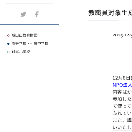
施設紹介
教職員対象生成
アクセスマップ
2025.12.
よくある質問
成田山教育財団
高等学校・付属中学校
大学等合格実績
付属小学校
12月8
NPO法
内容ばか
参加した
て使って
ふれてい
また、講
いいたし