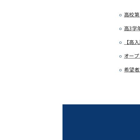
高校第
高3学
【高入
オープ
希望者