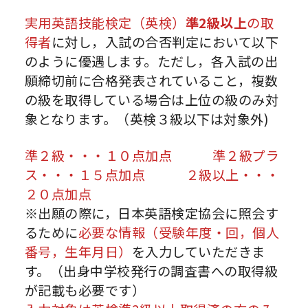
実用英語技能検定（英検）
準2級以上
の取
得者
に対し，入試の合否判定において以下
のように優遇します。ただし，各入試の出
願締切前に合格発表されていること，複数
の級を取得している場合は上位の級のみ対
象となります。（英検３級以下は対象外)
準２級・・・１０点加点 準２級プラ
ス・・・１５点加点 ２級以上・・・
２０点加点
※出願の際に，日本英語検定協会に照会す
るために
必要な情報（受験年度・回，個人
番号，生年月日）
を入力していただきま
す。（出身中学校発行の調査書への取得級
が記載も必要です）