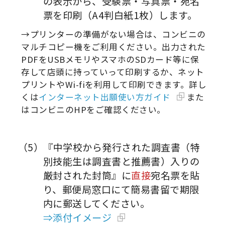
の表示から、受験票・写真票・宛名
票を印刷（A4判白紙1枚）します。
→プリンターの準備がない場合は、コンビニの
マルチコピー機をご利用ください。出力された
PDFをUSBメモリやスマホのSDカード等に保
存して店頭に持っていって印刷するか、ネット
プリントやWi-fiを利用して印刷できます。詳し
くは
インターネット出願使い方ガイド
また
はコンビニのHPをご確認ください。
（5）『中学校から発行された調査書（特
別技能生は調査書と推薦書）入りの
厳封された封筒』に
直接
宛名票を貼
り、郵便局窓口にて簡易書留で期限
内に郵送してください。
⇒添付イメージ