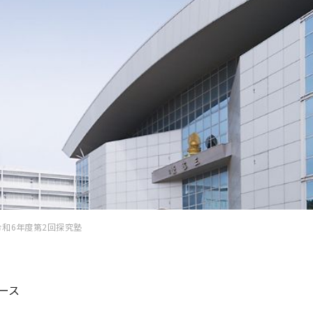
令和6年度第2回探究塾
ース