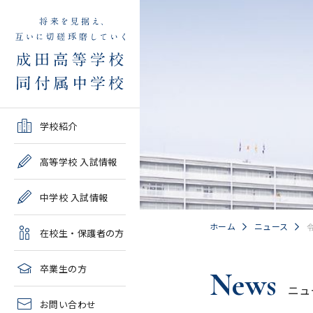
学校紹介TOP
高等学校 入試情報TOP
中学校 入試情報TOP
在校生・保護者の方TOP
卒業生の方TOP
学校紹介
ご挨拶・沿革
学校案内・募集要項・入
学校案内・募集要項・入
各種申請書類一覧
2026年度教育実習申し込
高等学校 入試情報
試結果一覧
試結果一覧
み
高校情報
緊急時・警報発令時の対
中学校 入試情報
学校説明会、一般公開行
学校説明会、入試説明
処について
2027年度教育実習申し込
事、塾対象入試説明会
会、一般公開行事
み
中学情報
ホーム
ニュース
在校生・保護者の方
年間教育計画
過去問題集販売
過去問題集販売
成田高等学校同窓会
高校クラブ紹介
臨時休校等の特別措置に
卒業生の方
News
出願～入学の流れ・合格
出願～入学の流れ・合格
ついて
ニュ
中学クラブ紹介
発表
発表
お問い合わせ