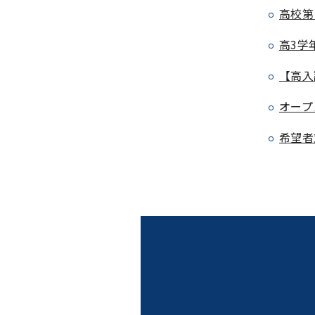
高校第
高3学
【高入
オープ
希望者