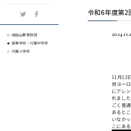
施設紹介
令和6年度第2
アクセスマップ
2024.11.
よくある質問
成田山教育財団
高等学校・付属中学校
大学等合格実績
付属小学校
11月1
世ヨーロ
にアレン
れました
ごく普通
あるとこ
いなかっ
こにある