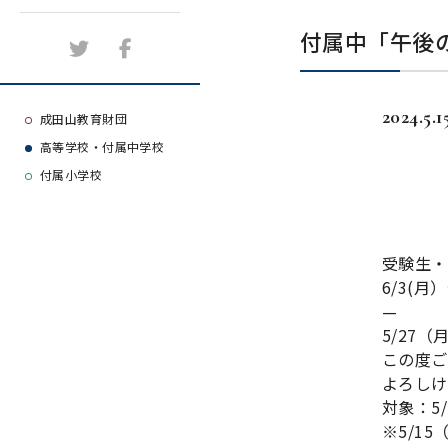
施設紹介
付属中「午後
アクセスマップ
2024.5.1
よくある質問
成田山教育財団
高等学校・付属中学校
大学等合格実績
付属小学校
受験生・
6/3(
—
5/27
この度ご
よろしけ
対象：5/
※5/1