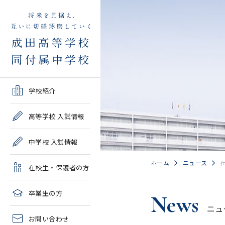
学校紹介TOP
高等学校 入試情報TOP
中学校 入試情報TOP
在校生・保護者の方TOP
卒業生の方TOP
学校紹介
ご挨拶・沿革
学校案内・募集要項・入
学校案内・募集要項・入
各種申請書類一覧
2026年度教育実習申し込
高等学校 入試情報
試結果一覧
試結果一覧
み
高校情報
緊急時・警報発令時の対
中学校 入試情報
学校説明会、一般公開行
学校説明会、入試説明
処について
2027年度教育実習申し込
事、塾対象入試説明会
会、一般公開行事
み
中学情報
ホーム
ニュース
在校生・保護者の方
年間教育計画
過去問題集販売
過去問題集販売
成田高等学校同窓会
高校クラブ紹介
臨時休校等の特別措置に
卒業生の方
News
出願～入学の流れ・合格
出願～入学の流れ・合格
ついて
ニュ
中学クラブ紹介
発表
発表
お問い合わせ