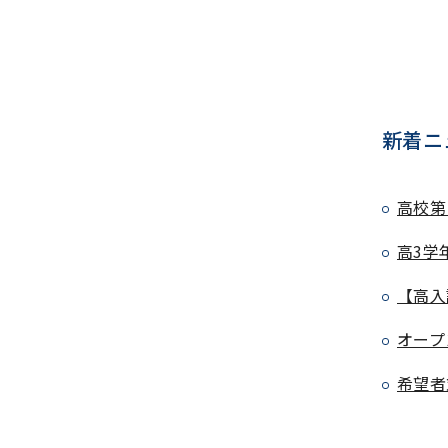
新着ニ
高校第
高3学
【高入
オープ
希望者