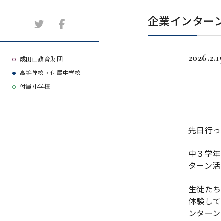
施設紹介
企業インター
アクセスマップ
2026.2.1
よくある質問
成田山教育財団
高等学校・付属中学校
大学等合格実績
付属小学校
先日行っ
中３学年
ターン活
生徒たち
体験して
ンターン