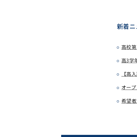
新着ニ
高校第
高3学
【高入
オープ
希望者