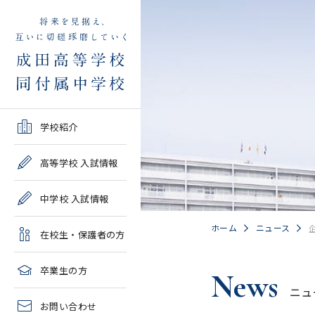
学校紹介TOP
高等学校 入試情報TOP
中学校 入試情報TOP
在校生・保護者の方TOP
卒業生の方TOP
学校紹介
ご挨拶・沿革
学校案内・募集要項・入
学校案内・募集要項・入
各種申請書類一覧
2026年度教育実習申し込
高等学校 入試情報
試結果一覧
試結果一覧
み
高校情報
緊急時・警報発令時の対
中学校 入試情報
学校説明会、一般公開行
学校説明会、入試説明
処について
2027年度教育実習申し込
事、塾対象入試説明会
会、一般公開行事
み
中学情報
ホーム
ニュース
在校生・保護者の方
年間教育計画
過去問題集販売
過去問題集販売
成田高等学校同窓会
高校クラブ紹介
臨時休校等の特別措置に
卒業生の方
News
出願～入学の流れ・合格
出願～入学の流れ・合格
ついて
ニュ
中学クラブ紹介
発表
発表
お問い合わせ