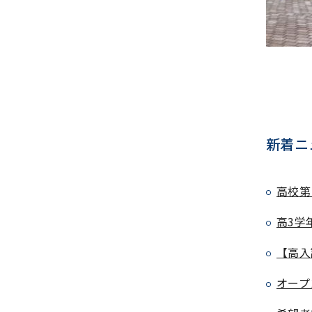
新着ニ
高校第
高3学
【高入
オープ