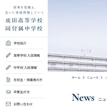
学校紹介TOP
高等学校 入試情報TOP
中学校 入試情報TOP
在校生・保護者の方TOP
卒業生の方TOP
学校紹介
ご挨拶・沿革
学校案内・募集要項・入
学校案内・募集要項・入
各種申請書類一覧
2026年度教育実習申し込
高等学校 入試情報
試結果一覧
試結果一覧
み
高校情報
緊急時・警報発令時の対
中学校 入試情報
学校説明会、一般公開行
学校説明会、入試説明
処について
2027年度教育実習申し込
事、塾対象入試説明会
会、一般公開行事
み
中学情報
ホーム
ニュース
3
在校生・保護者の方
年間教育計画
過去問題集販売
過去問題集販売
成田高等学校同窓会
高校クラブ紹介
臨時休校等の特別措置に
卒業生の方
News
出願～入学の流れ・合格
出願～入学の流れ・合格
ついて
ニュ
中学クラブ紹介
発表
発表
お問い合わせ