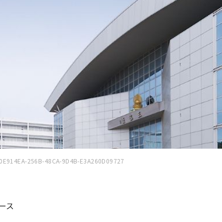
0E914EA-256B-48CA-9D4B-E3A260D09727
ース