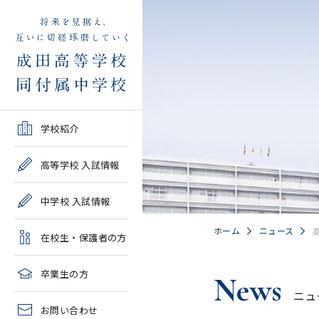
学校紹介TOP
高等学校 入試情報TOP
中学校 入試情報TOP
在校生・保護者の方TOP
卒業生の方TOP
学校紹介
ご挨拶・沿革
学校案内・募集要項・入
学校案内・募集要項・入
各種申請書類一覧
2026年度教育実習申し込
高等学校 入試情報
試結果一覧
試結果一覧
み
高校情報
緊急時・警報発令時の対
中学校 入試情報
学校説明会、一般公開行
学校説明会、入試説明
処について
2027年度教育実習申し込
事、塾対象入試説明会
会、一般公開行事
み
中学情報
ホーム
ニュース
在校生・保護者の方
年間教育計画
過去問題集販売
過去問題集販売
成田高等学校同窓会
高校クラブ紹介
臨時休校等の特別措置に
卒業生の方
News
出願～入学の流れ・合格
出願～入学の流れ・合格
ついて
ニュ
中学クラブ紹介
発表
発表
お問い合わせ