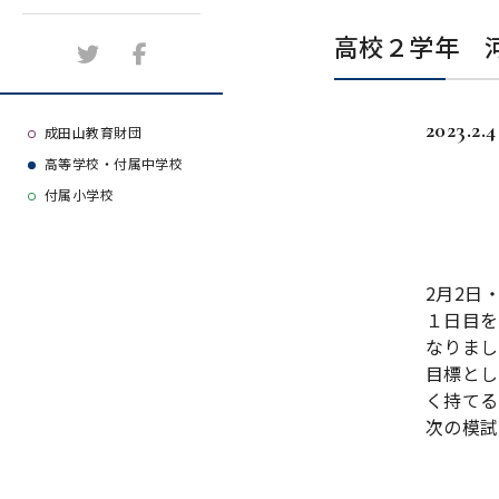
施設紹介
高校２学年 
アクセスマップ
2023.2.4
よくある質問
成田山教育財団
高等学校・付属中学校
大学等合格実績
付属小学校
2月2日
１日目を
なりまし
目標とし
く持てる
次の模試