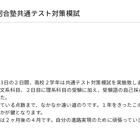
河合塾共通テスト対策模試
・3日の２日間、高校２学年は共通テスト対策模試を実施致し
文系科目、２日目に理系科目の受験に加え、受験語の自己採
た。
ている点数まで、なかなか遠い道のりです。１年をきったこ
かが鍵となります。
は２ヶ月後の４月です。自分の進路実現のために頑張ってい