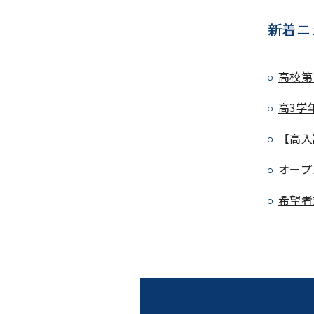
新着ニ
高校第
高3学
【高入
オープ
希望者