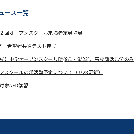
ュース一覧
２回オープンスクール来場者定員増員
年 希望者共通テスト模試
試】中学オープンスクール時(8/1・8/22)、高校部活見学の
ンスクールの部活動予定について（7/28更新）
対象AED講習