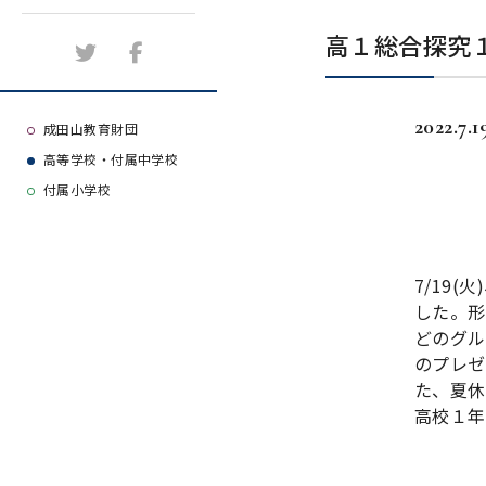
施設紹介
高１総合探究
アクセスマップ
2022.7.1
よくある質問
成田山教育財団
高等学校・付属中学校
大学等合格実績
付属小学校
7/19
した。形
どのグル
のプレゼ
た、夏休
高校１年