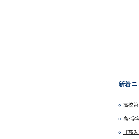
新着ニ
高校第
高3学
【高入