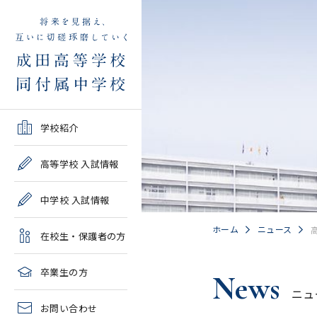
学校紹介TOP
高等学校 入試情報TOP
中学校 入試情報TOP
在校生・保護者の方TOP
卒業生の方TOP
学校紹介
ご挨拶・沿革
学校案内・募集要項・入
学校案内・募集要項・入
各種申請書類一覧
2026年度教育実習申し込
高等学校 入試情報
試結果一覧
試結果一覧
み
高校情報
緊急時・警報発令時の対
中学校 入試情報
学校説明会、一般公開行
学校説明会、入試説明
処について
2027年度教育実習申し込
事、塾対象入試説明会
会、一般公開行事
み
中学情報
ホーム
ニュース
在校生・保護者の方
年間教育計画
過去問題集販売
過去問題集販売
成田高等学校同窓会
高校クラブ紹介
臨時休校等の特別措置に
卒業生の方
News
出願～入学の流れ・合格
出願～入学の流れ・合格
ついて
ニュ
中学クラブ紹介
発表
発表
お問い合わせ