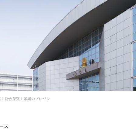
高１総合探究１学期のプレゼン
ース