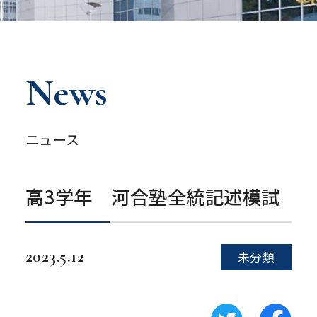
News
ニュース
高3学年 河合塾全統記述模試
2023.5.12
未分類