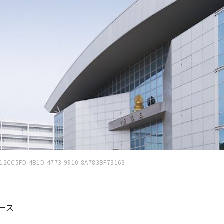
12CC5FD-4B1D-4773-9910-8A783BF73163
ース