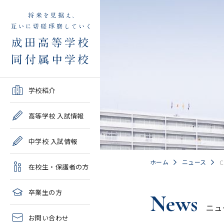
学校紹介TOP
高等学校 入試情報TOP
中学校 入試情報TOP
在校生・保護者の方TOP
卒業生の方TOP
学校紹介
ご挨拶・沿革
学校案内・募集要項・入
学校案内・募集要項・入
各種申請書類一覧
2026年度教育実習申し込
高等学校 入試情報
試結果一覧
試結果一覧
み
高校情報
緊急時・警報発令時の対
中学校 入試情報
学校説明会、一般公開行
学校説明会、入試説明
処について
2027年度教育実習申し込
事、塾対象入試説明会
会、一般公開行事
み
中学情報
ホーム
ニュース
C
在校生・保護者の方
年間教育計画
過去問題集販売
過去問題集販売
成田高等学校同窓会
高校クラブ紹介
臨時休校等の特別措置に
卒業生の方
News
出願～入学の流れ・合格
出願～入学の流れ・合格
ついて
ニュ
中学クラブ紹介
発表
発表
お問い合わせ