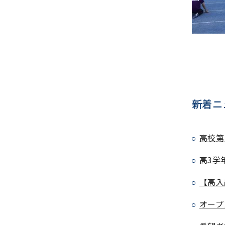
新着ニ
高校第
高3学
【高入
オープ