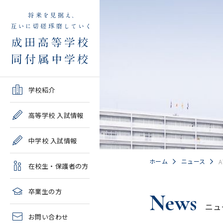
学校紹介TOP
高等学校 入試情報TOP
中学校 入試情報TOP
在校生・保護者の方TOP
卒業生の方TOP
学校紹介
ご挨拶・沿革
学校案内・募集要項・入
学校案内・募集要項・入
各種申請書類一覧
2026年度教育実習申し込
高等学校 入試情報
試結果一覧
試結果一覧
み
高校情報
緊急時・警報発令時の対
中学校 入試情報
学校説明会、一般公開行
学校説明会、入試説明
処について
2027年度教育実習申し込
事、塾対象入試説明会
会、一般公開行事
み
中学情報
ホーム
ニュース
A
在校生・保護者の方
年間教育計画
過去問題集販売
過去問題集販売
成田高等学校同窓会
高校クラブ紹介
臨時休校等の特別措置に
卒業生の方
News
出願～入学の流れ・合格
出願～入学の流れ・合格
ついて
ニュ
中学クラブ紹介
発表
発表
お問い合わせ