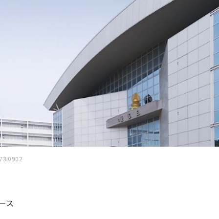
73I0902
ース