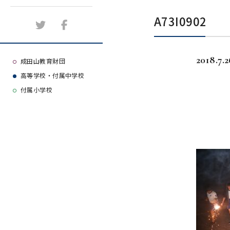
施設紹介
A73I0902
アクセスマップ
2018.7.2
よくある質問
成田山教育財団
高等学校・付属中学校
大学等合格実績
付属小学校