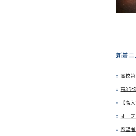
新着ニ
高校第
高3学
【高入
オープ
希望者