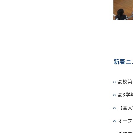
新着ニ
高校第
高3学
【高入
オープ