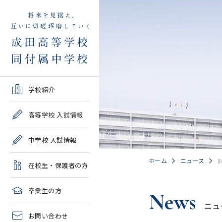
学校紹介TOP
高等学校 入試情報TOP
中学校 入試情報TOP
在校生・保護者の方TOP
卒業生の方TOP
学校紹介
ご挨拶・沿革
学校案内・募集要項・入
学校案内・募集要項・入
各種申請書類一覧
2026年度教育実習申し込
高等学校 入試情報
試結果一覧
試結果一覧
み
高校情報
緊急時・警報発令時の対
中学校 入試情報
学校説明会、一般公開行
学校説明会、入試説明
処について
2027年度教育実習申し込
事、塾対象入試説明会
会、一般公開行事
み
中学情報
ホーム
ニュース
I
在校生・保護者の方
年間教育計画
過去問題集販売
過去問題集販売
成田高等学校同窓会
高校クラブ紹介
臨時休校等の特別措置に
卒業生の方
News
出願～入学の流れ・合格
出願～入学の流れ・合格
ついて
ニュ
中学クラブ紹介
発表
発表
お問い合わせ