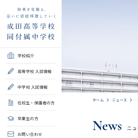
学校紹介TOP
高等学校 入試情報TOP
中学校 入試情報TOP
在校生・保護者の方TOP
卒業生の方TOP
学校紹介
ご挨拶・沿革
学校案内・募集要項・入
学校案内・募集要項・入
各種申請書類一覧
2026年度教育実習申し込
高等学校 入試情報
試結果一覧
試結果一覧
み
高校情報
緊急時・警報発令時の対
中学校 入試情報
学校説明会、一般公開行
学校説明会、入試説明
処について
2027年度教育実習申し込
事、塾対象入試説明会
会、一般公開行事
み
中学情報
ホーム
ニュース
在校生・保護者の方
年間教育計画
過去問題集販売
過去問題集販売
成田高等学校同窓会
高校クラブ紹介
臨時休校等の特別措置に
卒業生の方
News
出願～入学の流れ・合格
出願～入学の流れ・合格
ついて
ニュ
中学クラブ紹介
発表
発表
お問い合わせ