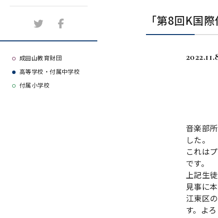
施設紹介
「第8回K国
アクセスマップ
2022.11.
よくある質問
成田山教育財団
高等学校・付属中学校
大学等合格実績
付属小学校
音楽部所
した。
これはプ
です。
上記生徒
見事に本
江東区の
す。よろ