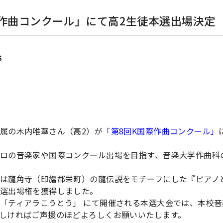
際作曲コンクール」にて高2生徒本選出場決定
8
属の木内唯華さん（高2）が
「第8回K国際作曲コンクール」
ロの音楽家や国際コンクール出場を目指す、音楽大学作曲科
は龍角寺（印旛郡栄町）の龍伝説をモチーフにした『ピアノと
選出場権を獲得しました。
「ティアラこうとう」 にて開催される本選大会では、本校
しければご声援のほどよろしくお願いいたします。