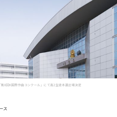
「第8回K国際作曲コンクール」にて高2生徒本選出場決定
ース