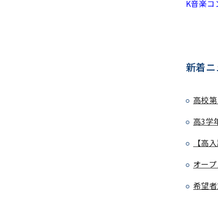
K音楽コ
新着ニ
高校第
高3学
【高入
オープ
希望者