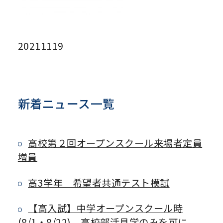
20211119
新着ニュース一覧
高校第２回オープンスクール来場者定員
増員
高3学年 希望者共通テスト模試
【高入試】中学オープンスクール時
(8/1・8/22)、高校部活見学のみを可に