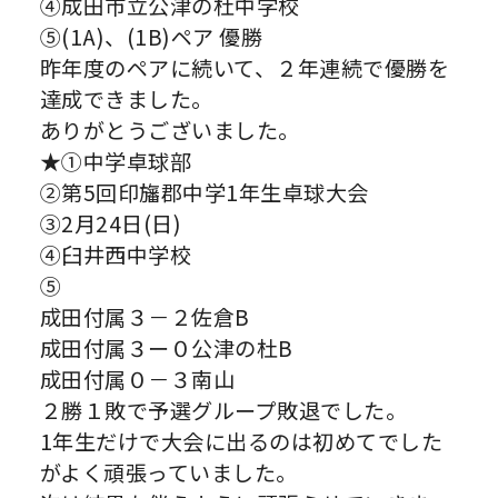
④成田市立公津の杜中学校
⑤(1A)、(1B)ペア 優勝
昨年度のペアに続いて、２年連続で優勝を
達成できました。
ありがとうございました。
★①中学卓球部
②第5回印旛郡中学1年生卓球大会
③2月24日(日)
④臼井西中学校
⑤
成田付属３－２佐倉B
成田付属３ー０公津の杜B
成田付属０－３南山
２勝１敗で予選グループ敗退でした。
1年生だけで大会に出るのは初めてでした
がよく頑張っていました。