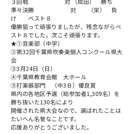
３回戦 対 （成田） 勝ち
準々決勝 対 （栄） 負
け ベスト８
優勝狙って頑張りましたが、残念ながらベ
スト８でした。次こそ頑張ります。
★①音楽部（中学）
②第32回千葉県吹奏楽個人コンクール県大
会
③3月24日（日）
④千葉県教育会館 大ホール
⑤打楽器部門 （中3Ｂ）優良賞
県内の各地区予選（総参加者1,309名）を
勝ち抜いた130名により
開催された県大会なので、選ばれたことは
たいへん名誉なことです。
応援ありがとうございました。