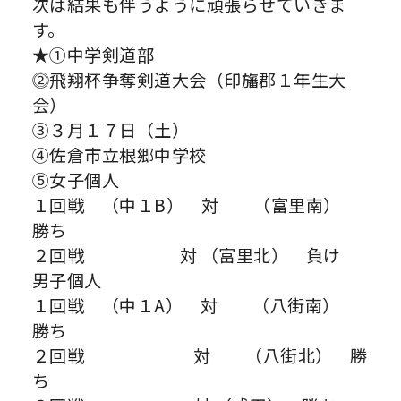
次は結果も伴うように頑張らせていきま
す。
★①中学剣道部
⓶飛翔杯争奪剣道大会（印旛郡１年生大
会）
③３月１７日（土）
④佐倉市立根郷中学校
⑤女子個人
１回戦 （中１B） 対 （富里南）
勝ち
２回戦 対 （富里北） 負け
男子個人
１回戦 （中１A） 対 （八街南）
勝ち
２回戦 対 （八街北） 勝
ち