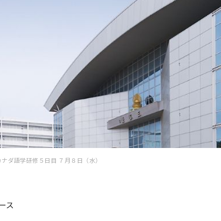
カナダ語学研修５日目 ７月８日（水）
ース