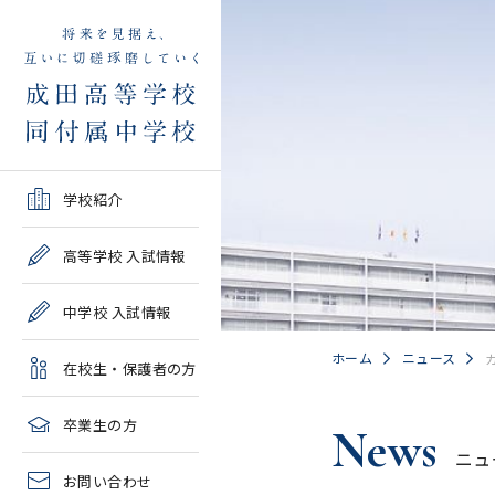
学校紹介TOP
高等学校 入試情報TOP
中学校 入試情報TOP
在校生・保護者の方TOP
卒業生の方TOP
学校紹介
ご挨拶・沿革
学校案内・募集要項・入
学校案内・募集要項・入
各種申請書類一覧
2026年度教育実習申し込
高等学校 入試情報
試結果一覧
試結果一覧
み
高校情報
緊急時・警報発令時の対
中学校 入試情報
学校説明会、一般公開行
学校説明会、入試説明
処について
2027年度教育実習申し込
事、塾対象入試説明会
会、一般公開行事
み
中学情報
ホーム
ニュース
在校生・保護者の方
年間教育計画
過去問題集販売
過去問題集販売
成田高等学校同窓会
高校クラブ紹介
臨時休校等の特別措置に
卒業生の方
News
出願～入学の流れ・合格
出願～入学の流れ・合格
ついて
ニュ
中学クラブ紹介
発表
発表
お問い合わせ