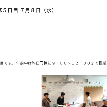
修５日目 ７月８日（水）
目です。 午前中は昨日同様に９：００〜１２：００まで授