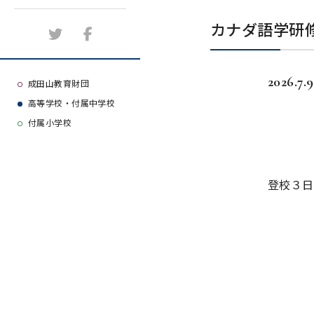
施設紹介
カナダ語学研
アクセスマップ
2026.7.9
よくある質問
成田山教育財団
高等学校・付属中学校
大学等合格実績
付属小学校
登校３日