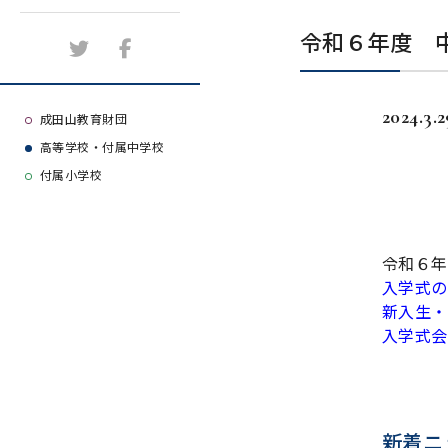
施設紹介
令和６年度 
アクセスマップ
2024.3.2
よくある質問
成田山教育財団
高等学校・付属中学校
大学等合格実績
付属小学校
令和６年
入学式の
新入生・
入学式会
新着ニ