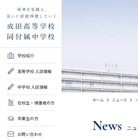
学校紹介TOP
高等学校 入試情報TOP
中学校 入試情報TOP
在校生・保護者の方TOP
卒業生の方TOP
学校紹介
ご挨拶・沿革
学校案内・募集要項・入
学校案内・募集要項・入
各種申請書類一覧
2026年度教育実習申し込
高等学校 入試情報
試結果一覧
試結果一覧
み
高校情報
緊急時・警報発令時の対
中学校 入試情報
学校説明会、一般公開行
学校説明会、入試説明
処について
2027年度教育実習申し込
事、塾対象入試説明会
会、一般公開行事
み
中学情報
ホーム
ニュース
在校生・保護者の方
年間教育計画
過去問題集販売
過去問題集販売
成田高等学校同窓会
高校クラブ紹介
臨時休校等の特別措置に
卒業生の方
News
出願～入学の流れ・合格
出願～入学の流れ・合格
ついて
ニュ
中学クラブ紹介
発表
発表
お問い合わせ