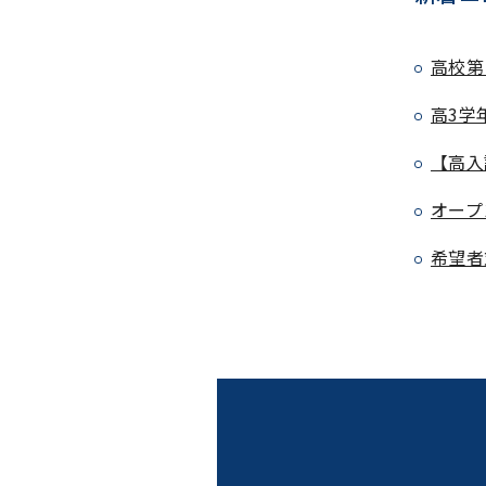
高校第
高3学
【高入
オープ
希望者