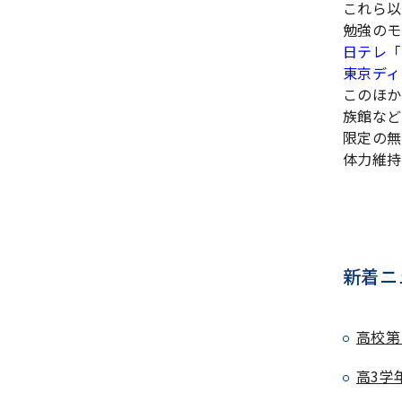
これら以
勉強のモ
日テレ「S
東京ディ
このほか
族館など
限定の無
体力維持
新着ニ
高校第
高3学