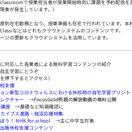
classroomで授業担当者が授業開始時刻に課題を予約配信
現象が発生しています。）
原則在宅勤務となり、授業準備も在宅で行われています。本校が
Classiなどはどれもクラウドシステムのコンテンツです。
ージの更新もクラウドシステムを活用しています。
に対応した各業者による無料学習コンテンツの紹介
自主学習にどうぞ
を押下するとアクセス）
校支援
ョン新型コロナウィルスにおける休校時の自宅学習プリント
レクチャー
→
FocusGold例題の解説動画の無料公開
校講座
→
基礎など知識確認に
ーカイブス進路・就活応援特集
！ NHK for school
→
主に中学生対象
出版休校支援コンテンツ