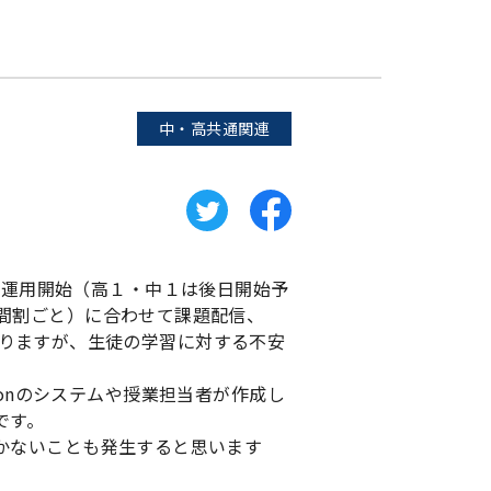
中・高共通関連
授業が運用開始（高１・中１は後日開始予
間割ごと）に合わせて課題配信、
異なりますが、生徒の学習に対する不安
ationのシステムや授業担当者が作成し
です。
かないことも発生すると思います