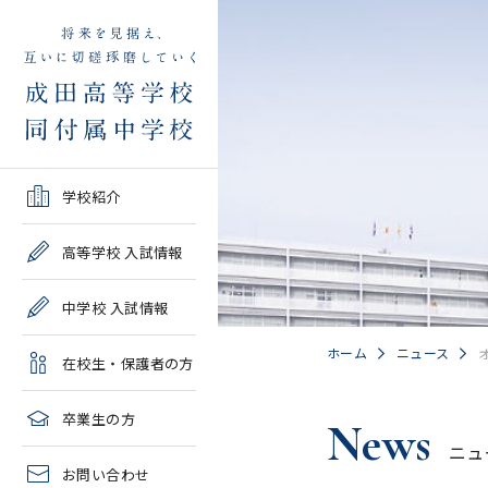
学校紹介TOP
高等学校 入試情報TOP
中学校 入試情報TOP
在校生・保護者の方TOP
卒業生の方TOP
学校紹介
ご挨拶・沿革
学校案内・募集要項・入
学校案内・募集要項・入
各種申請書類一覧
2026年度教育実習申し込
高等学校 入試情報
試結果一覧
試結果一覧
み
高校情報
緊急時・警報発令時の対
中学校 入試情報
学校説明会、一般公開行
学校説明会、入試説明
処について
2027年度教育実習申し込
事、塾対象入試説明会
会、一般公開行事
み
中学情報
ホーム
ニュース
在校生・保護者の方
年間教育計画
過去問題集販売
過去問題集販売
成田高等学校同窓会
高校クラブ紹介
臨時休校等の特別措置に
卒業生の方
News
出願～入学の流れ・合格
出願～入学の流れ・合格
ついて
ニュ
中学クラブ紹介
発表
発表
お問い合わせ