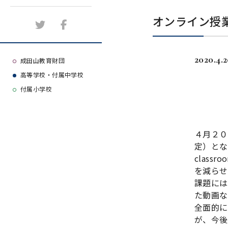
施設紹介
オンライン授
アクセスマップ
2020.4.
よくある質問
成田山教育財団
高等学校・付属中学校
大学等合格実績
付属小学校
４月２０
定）とな
clas
を減らせ
課題には
た動画な
全面的に
が、今後