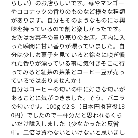
らしい）のお店らしいです。
苺やマンゴー
やココナッツの香りのものなど様々な種類
があります
。
自分もそのようなものには興
味を持っているので割と楽しかったで
す。
お次はお菓子の量り売りのお店。
店内に入
った瞬間に甘い香りが漂っていました。
自
分は少しお菓子を見ていると徐々に嗅ぎ慣
れた香りが漂っている
事に気付きそこに行
ってみると紅茶の茶葉とコーヒー豆が売っ
てい
るではありませんか！
自分はコーヒーの匂いの中に好きな匂いが
あることに気がつきまし
た。そう、バニラ
の匂いです。
100g
で
2
＄（日本円換算役
18
0
円）でしたので一杯分だと思われるくら
いだけ購入しました（
少なかったと反省
中。二倍は買わないといけないと思いまし