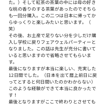
た。）
そして紅茶の茶葉の中には母の好き
な桃の香りのする茶葉があった
のでそちら
も一回分購入。
この二つは日本に帰ってか
らゆっくりと楽しみたいと思います。（
笑）
その後、
お土産で足りない分を少しだけ購
入し学校に戻りフェアウェルパー
ティーと
なりました。
この話は先生が充分に書いて
いると思いますので省略させてもらい
ま
す。
最後になりますが本当に楽しい、充実した
12
日間でした。（
日本を出て暦上前日に戻
ってとすると何日間いたのかわからない）
このような経験ができて本当に良かったで
す！
最後となりますがここで終わりとさせても