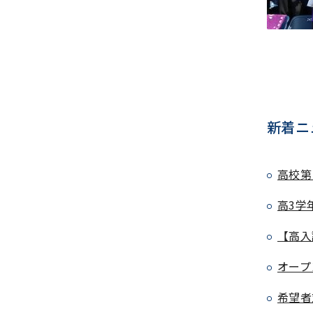
新着ニ
高校第
高3学
【高入
オープ
希望者