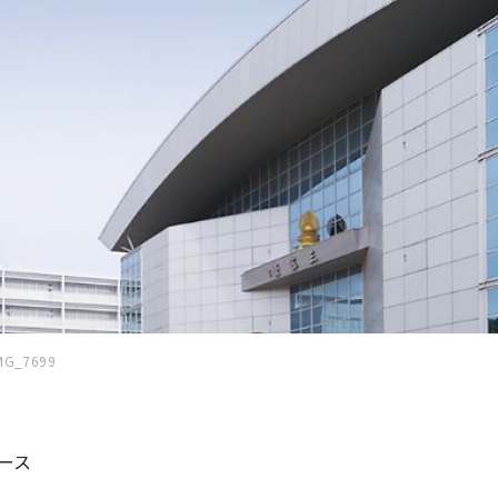
MG_7699
ース