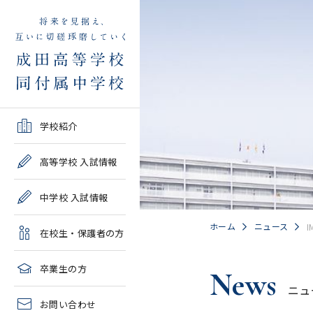
学校紹介TOP
高等学校 入試情報TOP
中学校 入試情報TOP
在校生・保護者の方TOP
卒業生の方TOP
学校紹介
ご挨拶・沿革
学校案内・募集要項・入
学校案内・募集要項・入
各種申請書類一覧
2026年度教育実習申し込
高等学校 入試情報
試結果一覧
試結果一覧
み
高校情報
緊急時・警報発令時の対
中学校 入試情報
学校説明会、一般公開行
学校説明会、入試説明
処について
2027年度教育実習申し込
事、塾対象入試説明会
会、一般公開行事
み
中学情報
ホーム
ニュース
I
在校生・保護者の方
年間教育計画
過去問題集販売
過去問題集販売
成田高等学校同窓会
高校クラブ紹介
臨時休校等の特別措置に
卒業生の方
News
出願～入学の流れ・合格
出願～入学の流れ・合格
ついて
ニュ
中学クラブ紹介
発表
発表
お問い合わせ