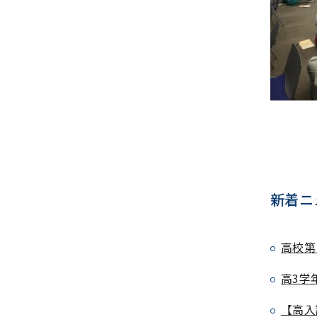
新着ニ
高校第
高3学
【高入