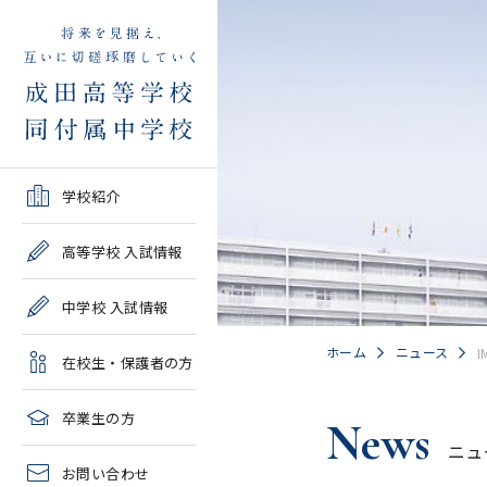
学校紹介TOP
高等学校 入試情報TOP
中学校 入試情報TOP
在校生・保護者の方TOP
卒業生の方TOP
学校紹介
ご挨拶・沿革
学校案内・募集要項・入
学校案内・募集要項・入
各種申請書類一覧
2026年度教育実習申し込
高等学校 入試情報
試結果一覧
試結果一覧
み
高校情報
緊急時・警報発令時の対
中学校 入試情報
学校説明会、一般公開行
学校説明会、入試説明
処について
2027年度教育実習申し込
事、塾対象入試説明会
会、一般公開行事
み
中学情報
ホーム
ニュース
I
在校生・保護者の方
年間教育計画
過去問題集販売
過去問題集販売
成田高等学校同窓会
高校クラブ紹介
臨時休校等の特別措置に
卒業生の方
News
出願～入学の流れ・合格
出願～入学の流れ・合格
ついて
ニュ
中学クラブ紹介
発表
発表
お問い合わせ