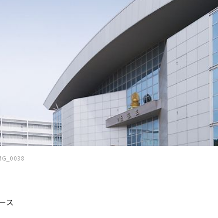
MG_0038
ース