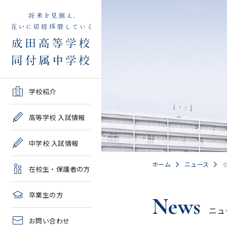
学校紹介TOP
高等学校 入試情報TOP
中学校 入試情報TOP
在校生・保護者の方TOP
卒業生の方TOP
学校紹介
ご挨拶・沿革
学校案内・募集要項・入
学校案内・募集要項・入
各種申請書類一覧
2026年度教育実習申し込
高等学校 入試情報
試結果一覧
試結果一覧
み
高校情報
緊急時・警報発令時の対
中学校 入試情報
学校説明会、一般公開行
学校説明会、入試説明
処について
2027年度教育実習申し込
事、塾対象入試説明会
会、一般公開行事
み
中学情報
ホーム
ニュース
在校生・保護者の方
年間教育計画
過去問題集販売
過去問題集販売
成田高等学校同窓会
高校クラブ紹介
臨時休校等の特別措置に
卒業生の方
News
出願～入学の流れ・合格
出願～入学の流れ・合格
ついて
ニュ
中学クラブ紹介
発表
発表
お問い合わせ