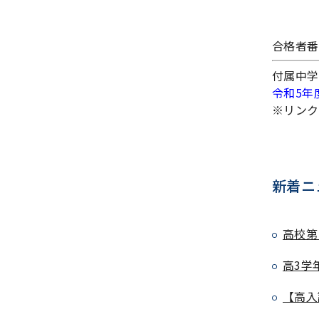
合格者番
付属中学
令和5年
※リンク
新着ニ
高校第
高3学
【高入