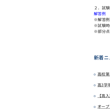
２．試験
解答例
※解答例
※試験時
※部分点
新着ニ
高校第
高3学
【高入
オープ