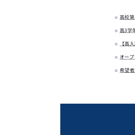
高校第
高3学
【高入
オープ
希望者