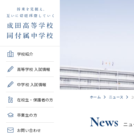
学校紹介TOP
高等学校 入試情報TOP
中学校 入試情報TOP
在校生・保護者の方TOP
卒業生の方TOP
学校紹介
ご挨拶・沿革
学校案内・募集要項・入
学校案内・募集要項・入
各種申請書類一覧
2026年度教育実習申し込
高等学校 入試情報
試結果一覧
試結果一覧
み
高校情報
緊急時・警報発令時の対
中学校 入試情報
学校説明会、一般公開行
学校説明会、入試説明
処について
2027年度教育実習申し込
事、塾対象入試説明会
会、一般公開行事
み
中学情報
ホーム
ニュース
在校生・保護者の方
年間教育計画
過去問題集販売
過去問題集販売
成田高等学校同窓会
高校クラブ紹介
臨時休校等の特別措置に
卒業生の方
News
出願～入学の流れ・合格
出願～入学の流れ・合格
ついて
ニュ
中学クラブ紹介
発表
発表
お問い合わせ