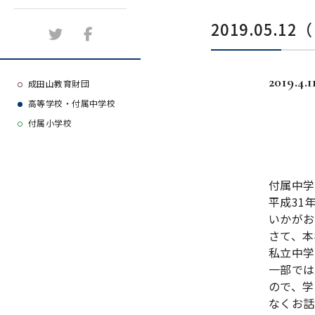
施設紹介
2019.05
アクセスマップ
2019.4.1
よくある質問
成田山教育財団
高等学校・付属中学校
大学等合格実績
付属小学校
付属中学
平成31
いかがお
さて、本
私立中学
一部では
ので、学
なくお話