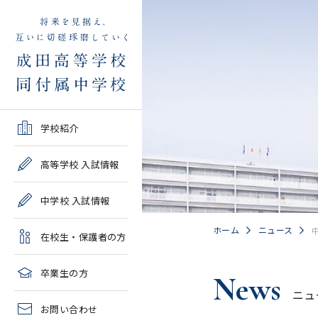
学校紹介TOP
高等学校 入試情報TOP
中学校 入試情報TOP
在校生・保護者の方TOP
卒業生の方TOP
学校紹介
ご挨拶・沿革
学校案内・募集要項・入
学校案内・募集要項・入
各種申請書類一覧
2026年度教育実習申し込
高等学校 入試情報
試結果一覧
試結果一覧
み
高校情報
緊急時・警報発令時の対
中学校 入試情報
学校説明会、一般公開行
学校説明会、入試説明
処について
2027年度教育実習申し込
事、塾対象入試説明会
会、一般公開行事
み
中学情報
ホーム
ニュース
在校生・保護者の方
年間教育計画
過去問題集販売
過去問題集販売
成田高等学校同窓会
高校クラブ紹介
臨時休校等の特別措置に
卒業生の方
News
出願～入学の流れ・合格
出願～入学の流れ・合格
ついて
ニュ
中学クラブ紹介
発表
発表
お問い合わせ