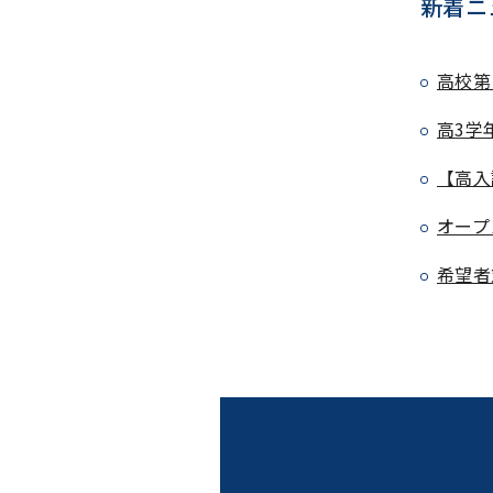
新着ニ
高校第
高3学
【高入
オープ
希望者