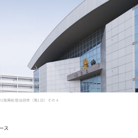
中2南房総宿泊研修（第1日）その４
ース