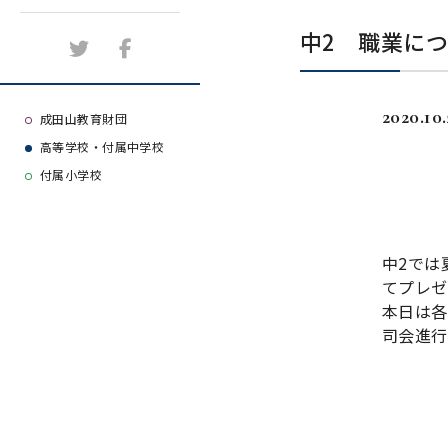
施設紹介
中2 職業に
アクセスマップ
2020.10.
よくある質問
成田山教育財団
高等学校・付属中学校
大学等合格実績
付属小学校
中2では
てプレゼ
本日は各
司会進行