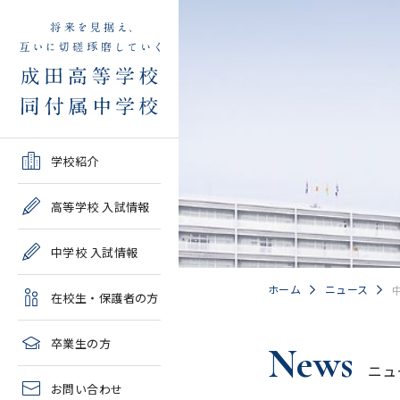
学校紹介TOP
高等学校 入試情報TOP
中学校 入試情報TOP
在校生・保護者の方TOP
卒業生の方TOP
学校紹介
ご挨拶・沿革
学校案内・募集要項・入
学校案内・募集要項・入
各種申請書類一覧
2026年度教育実習申し込
高等学校 入試情報
試結果一覧
試結果一覧
み
高校情報
緊急時・警報発令時の対
中学校 入試情報
学校説明会、一般公開行
学校説明会、入試説明
処について
2027年度教育実習申し込
事、塾対象入試説明会
会、一般公開行事
み
中学情報
ホーム
ニュース
在校生・保護者の方
年間教育計画
過去問題集販売
過去問題集販売
成田高等学校同窓会
高校クラブ紹介
臨時休校等の特別措置に
卒業生の方
News
出願～入学の流れ・合格
出願～入学の流れ・合格
ついて
ニュ
中学クラブ紹介
発表
発表
お問い合わせ