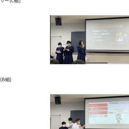
サー(C組)
(B組)