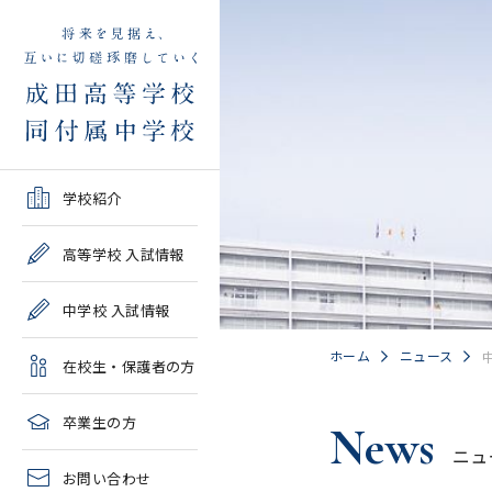
学校紹介TOP
高等学校 入試情報TOP
中学校 入試情報TOP
在校生・保護者の方TOP
卒業生の方TOP
学校紹介
ご挨拶・沿革
学校案内・募集要項・入
学校案内・募集要項・入
各種申請書類一覧
2026年度教育実習申し込
高等学校 入試情報
試結果一覧
試結果一覧
み
高校情報
緊急時・警報発令時の対
中学校 入試情報
学校説明会、一般公開行
学校説明会、入試説明
処について
2027年度教育実習申し込
事、塾対象入試説明会
会、一般公開行事
み
中学情報
ホーム
ニュース
在校生・保護者の方
年間教育計画
過去問題集販売
過去問題集販売
成田高等学校同窓会
高校クラブ紹介
臨時休校等の特別措置に
卒業生の方
News
出願～入学の流れ・合格
出願～入学の流れ・合格
ついて
ニュ
中学クラブ紹介
発表
発表
お問い合わせ