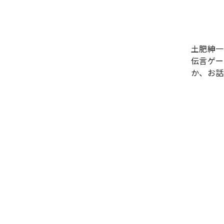
土肥紳一
伝言ゲー
か、お話