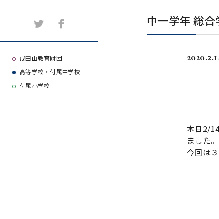
施設紹介
中一学年 総合
アクセスマップ
2020.2.1
よくある質問
成田山教育財団
高等学校・付属中学校
大学等合格実績
付属小学校
本日
2/1
ました。
今回は３