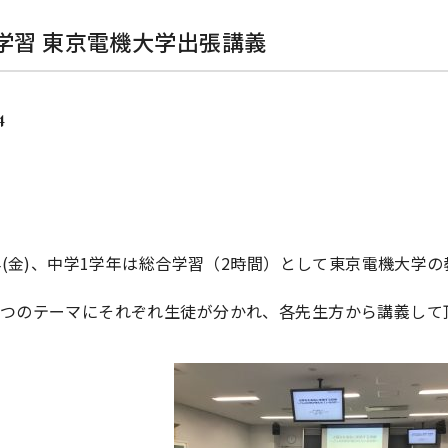
学習 東京電機大学出張講義
4
4
(金)、中学
1
学年は総合学習（
2
時間）として東京電機大学の
つのテーマにそれぞれ生徒が分かれ、各先生方から講義して