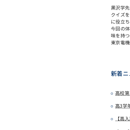
黒沢
学先
クイズを
に役立ち
今回の体
味を持つ
東京電機
新着ニ
高校第
高3学
【高入