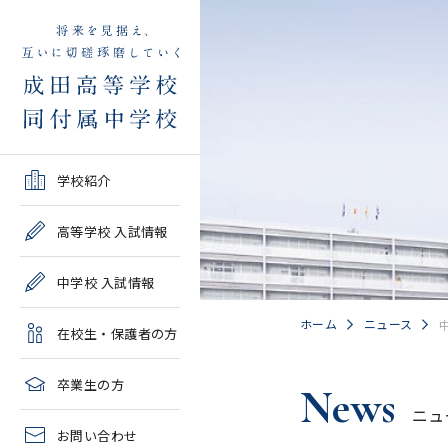
学校紹介TOP
高等学校 入試情報TOP
中学校 入試情報TOP
在校生・保護者の方TOP
卒業生の方TOP
学校紹介
ご挨拶・沿革
学校案内・募集要項・入
学校案内・募集要項・入
各種申請書類一覧
2026年度教育実習申し込
高等学校 入試情報
試結果一覧
試結果一覧
み
高校情報
緊急時・警報発令時の対
中学校 入試情報
学校説明会、一般公開行
学校説明会、入試説明
処について
2027年度教育実習申し込
事、塾対象入試説明会
会、一般公開行事
み
中学情報
ホーム
ニュース
在校生・保護者の方
年間教育計画
過去問題集販売
過去問題集販売
成田高等学校同窓会
高校クラブ紹介
臨時休校等の特別措置に
卒業生の方
News
出願～入学の流れ・合格
出願～入学の流れ・合格
ついて
ニュ
中学クラブ紹介
発表
発表
お問い合わせ