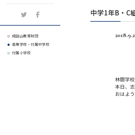
施設紹介
中学1年B・C
アクセスマップ
2018.9.
よくある質問
成田山教育財団
高等学校・付属中学校
大学等合格実績
付属小学校
林間学校
本日、志
おはよう