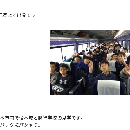
元気よく出発です。
本市内で松本城と開智学校の見学です。
バックにパシャり。