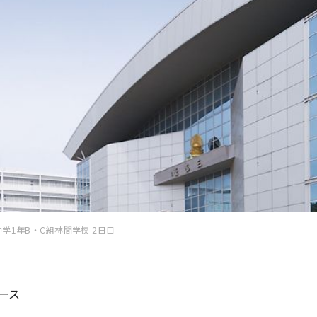
中学1年B・C組林間学校 2日目
ース