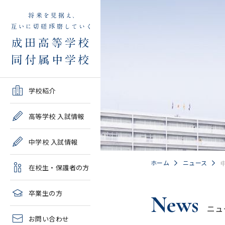
学校紹介TOP
高等学校 入試情報TOP
中学校 入試情報TOP
在校生・保護者の方TOP
卒業生の方TOP
学校紹介
ご挨拶・沿革
学校案内・募集要項・入
学校案内・募集要項・入
各種申請書類一覧
2026年度教育実習申し込
高等学校 入試情報
試結果一覧
試結果一覧
み
高校情報
緊急時・警報発令時の対
中学校 入試情報
学校説明会、一般公開行
学校説明会、入試説明
処について
2027年度教育実習申し込
事、塾対象入試説明会
会、一般公開行事
み
中学情報
ホーム
ニュース
在校生・保護者の方
年間教育計画
過去問題集販売
過去問題集販売
成田高等学校同窓会
高校クラブ紹介
臨時休校等の特別措置に
卒業生の方
News
出願～入学の流れ・合格
出願～入学の流れ・合格
ついて
ニュ
中学クラブ紹介
発表
発表
お問い合わせ