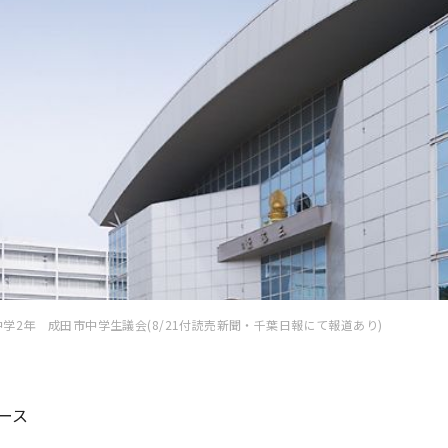
中学2年 成田市中学生議会(8/21付読売新聞・千葉日報にて報道あり)
ース