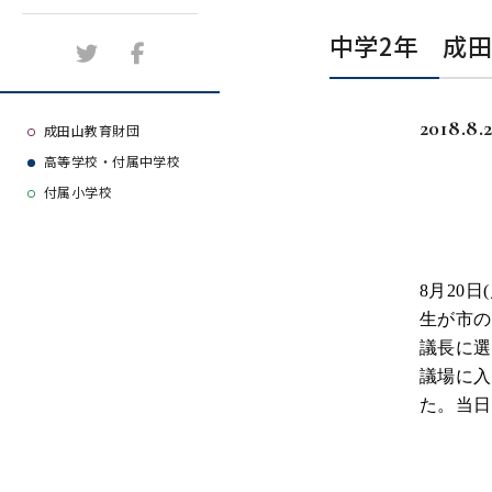
施設紹介
中学2年 成田
アクセスマップ
2018.8.2
よくある質問
成田山教育財団
高等学校・付属中学校
大学等合格実績
付属小学校
8
月
20
日
生が市の
議長に選
議場に入
た。当日