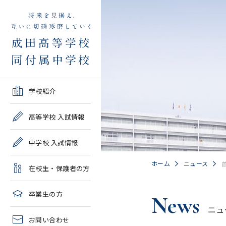
学校紹介TOP
高等学校 入試情報TOP
中学校 入試情報TOP
在校生・保護者の方TOP
卒業生の方TOP
学校紹介
ご挨拶・沿革
学校案内・募集要項・入
学校案内・募集要項・入
各種申請書類一覧
2026年度教育実習申し込
高等学校 入試情報
試結果一覧
試結果一覧
み
高校情報
緊急時・警報発令時の対
中学校 入試情報
学校説明会、一般公開行
学校説明会、入試説明
処について
2027年度教育実習申し込
事、塾対象入試説明会
会、一般公開行事
み
中学情報
ホーム
ニュース
在校生・保護者の方
年間教育計画
過去問題集販売
過去問題集販売
成田高等学校同窓会
高校クラブ紹介
臨時休校等の特別措置に
卒業生の方
News
出願～入学の流れ・合格
出願～入学の流れ・合格
ついて
ニュ
中学クラブ紹介
発表
発表
お問い合わせ