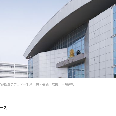
首都圏進学フェアin千葉（柏・幕張・成田）来場御礼
ース