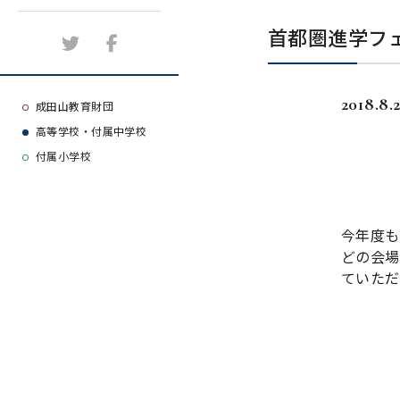
施設紹介
首都圏進学フ
アクセスマップ
2018.8.
よくある質問
成田山教育財団
高等学校・付属中学校
大学等合格実績
付属小学校
今年度も
どの会場
ていただ