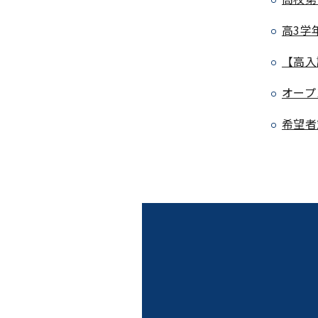
高3学
【高入
オープ
希望者