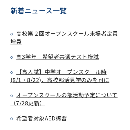
新着ニュース一覧
高校第２回オープンスクール来場者定員
増員
高3学年 希望者共通テスト模試
【高入試】中学オープンスクール時
(8/1・8/22)、高校部活見学のみを可に
オープンスクールの部活動予定について
（7/28更新）
希望者対象AED講習