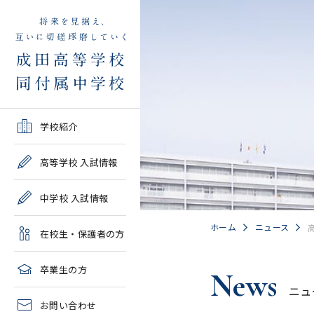
学校紹介TOP
高等学校 入試情報TOP
中学校 入試情報TOP
在校生・保護者の方TOP
卒業生の方TOP
学校紹介
ご挨拶・沿革
学校案内・募集要項・入
学校案内・募集要項・入
各種申請書類一覧
2026年度教育実習申し込
高等学校 入試情報
試結果一覧
試結果一覧
み
高校情報
緊急時・警報発令時の対
中学校 入試情報
学校説明会、一般公開行
学校説明会、入試説明
処について
2027年度教育実習申し込
事、塾対象入試説明会
会、一般公開行事
み
中学情報
ホーム
ニュース
在校生・保護者の方
年間教育計画
過去問題集販売
過去問題集販売
成田高等学校同窓会
高校クラブ紹介
臨時休校等の特別措置に
卒業生の方
News
出願～入学の流れ・合格
出願～入学の流れ・合格
ついて
ニュ
中学クラブ紹介
発表
発表
お問い合わせ