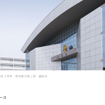
高校２学年 修学旅行第１団 最終日
ース