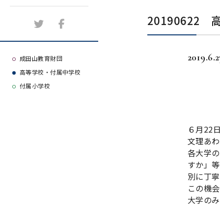
施設紹介
2019062
アクセスマップ
2019.6.2
よくある質問
成田山教育財団
高等学校・付属中学校
大学等合格実績
付属小学校
６月22
文理あわ
各大学の
すか」等
別に丁寧
この機会
大学のみ