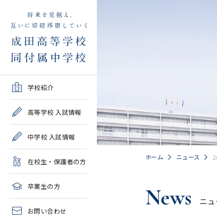
学校紹介TOP
高等学校 入試情報TOP
中学校 入試情報TOP
在校生・保護者の方TOP
卒業生の方TOP
学校紹介
ご挨拶・沿革
学校案内・募集要項・入
学校案内・募集要項・入
各種申請書類一覧
2026年度教育実習申し込
高等学校 入試情報
試結果一覧
試結果一覧
み
高校情報
緊急時・警報発令時の対
中学校 入試情報
学校説明会、一般公開行
学校説明会、入試説明
処について
2027年度教育実習申し込
事、塾対象入試説明会
会、一般公開行事
み
中学情報
ホーム
ニュース
在校生・保護者の方
年間教育計画
過去問題集販売
過去問題集販売
成田高等学校同窓会
高校クラブ紹介
臨時休校等の特別措置に
卒業生の方
News
出願～入学の流れ・合格
出願～入学の流れ・合格
ついて
ニュ
中学クラブ紹介
発表
発表
お問い合わせ