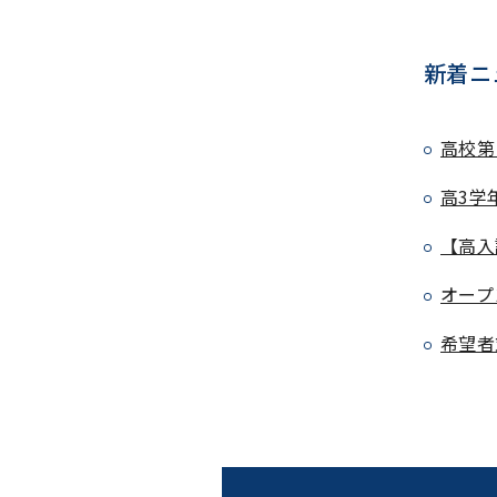
新着ニ
高校第
高3学
【高入
オープ
希望者