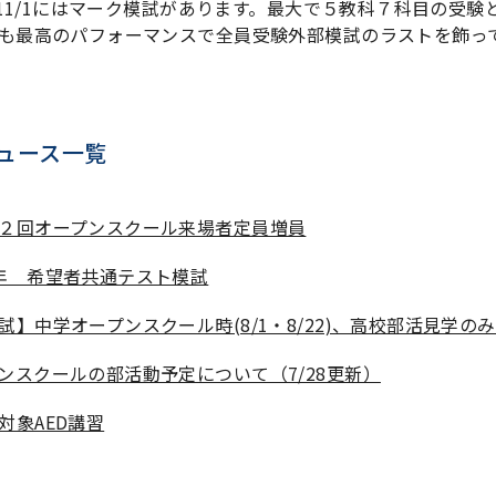
1と11/1にはマーク模試があります。最大で５教科７科目の受
も最高のパフォーマンスで全員受験外部模試のラストを飾っ
ュース一覧
２回オープンスクール来場者定員増員
年 希望者共通テスト模試
試】中学オープンスクール時(8/1・8/22)、高校部活見学の
ンスクールの部活動予定について（7/28更新）
対象AED講習