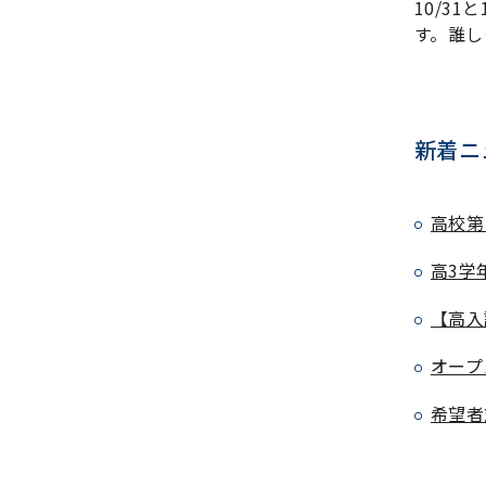
10/3
す。誰し
新着ニ
高校第
高3学
【高入
オープ
希望者