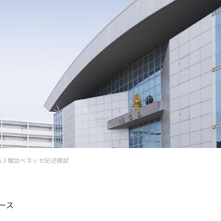
高３駿台ベネッセ記述模試
ース