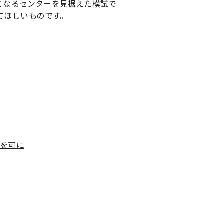
験となるセンターを見据えた模試で
てほしいものです。
みを可に