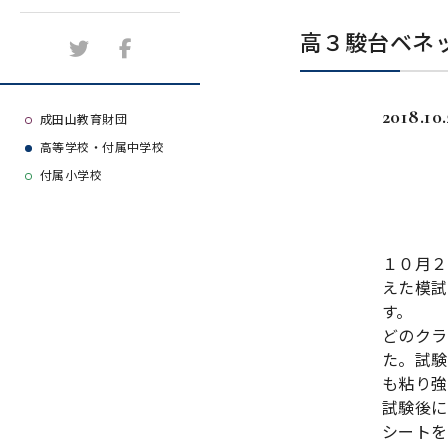
施設紹介
高３駿台ベネ
アクセスマップ
2018.10.
よくある質問
成田山教育財団
高等学校・付属中学校
大学等合格実績
付属小学校
１０月２
えた模試
す。
どのクラ
た。試験
も粘り強
試験後に
シートを