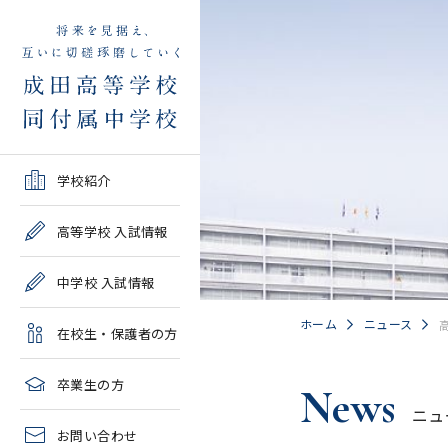
学校紹介TOP
高等学校 入試情報TOP
中学校 入試情報TOP
在校生・保護者の方TOP
卒業生の方TOP
学校紹介
ご挨拶・沿革
学校案内・募集要項・入
学校案内・募集要項・入
各種申請書類一覧
2026年度教育実習申し込
高等学校 入試情報
試結果一覧
試結果一覧
み
高校情報
緊急時・警報発令時の対
中学校 入試情報
学校説明会、一般公開行
学校説明会、入試説明
処について
2027年度教育実習申し込
事、塾対象入試説明会
会、一般公開行事
み
中学情報
ホーム
ニュース
在校生・保護者の方
年間教育計画
過去問題集販売
過去問題集販売
成田高等学校同窓会
高校クラブ紹介
臨時休校等の特別措置に
卒業生の方
News
出願～入学の流れ・合格
出願～入学の流れ・合格
ついて
ニュ
中学クラブ紹介
発表
発表
お問い合わせ