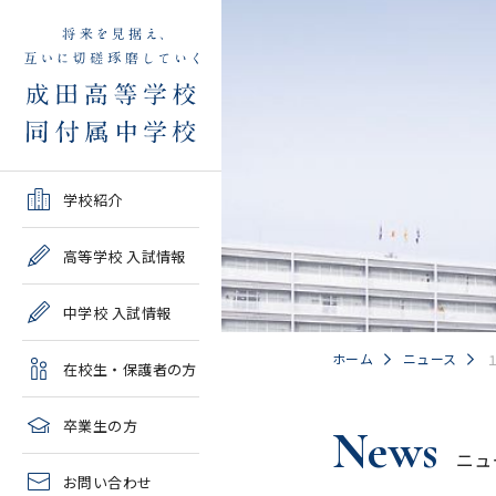
学校紹介TOP
高等学校 入試情報TOP
中学校 入試情報TOP
在校生・保護者の方TOP
卒業生の方TOP
学校紹介
ご挨拶・沿革
学校案内・募集要項・入
学校案内・募集要項・入
各種申請書類一覧
2026年度教育実習申し込
高等学校 入試情報
試結果一覧
試結果一覧
み
高校情報
緊急時・警報発令時の対
中学校 入試情報
学校説明会、一般公開行
学校説明会、入試説明
処について
2027年度教育実習申し込
事、塾対象入試説明会
会、一般公開行事
み
中学情報
ホーム
ニュース
在校生・保護者の方
年間教育計画
過去問題集販売
過去問題集販売
成田高等学校同窓会
高校クラブ紹介
臨時休校等の特別措置に
卒業生の方
News
出願～入学の流れ・合格
出願～入学の流れ・合格
ついて
ニュ
中学クラブ紹介
発表
発表
お問い合わせ