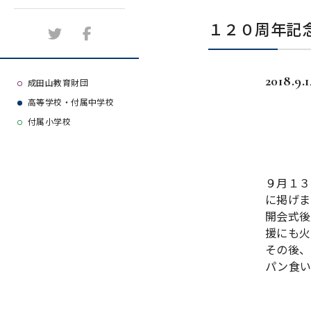
施設紹介
１２０周年記
アクセスマップ
2018.9.1
よくある質問
成田山教育財団
高等学校・付属中学校
大学等合格実績
付属小学校
９月１３
に掲げま
開会式後
援にも火
その後、
パン食い