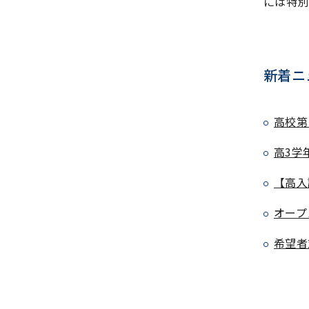
には特別
新着ニ
高校第
高3学
【高入
オープ
希望者