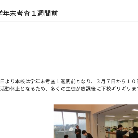
学年末考査１週間前
日より本校は学年末考査１週間前となり、３月７日から１０
活動休止となるため、多くの生徒が放課後に下校ギリギリま