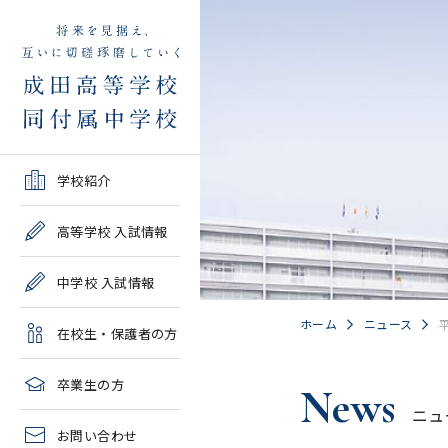
学校紹介TOP
高等学校 入試情報TOP
中学校 入試情報TOP
在校生・保護者の方TOP
卒業生の方TOP
学校紹介
ご挨拶・沿革
学校案内・募集要項・入
学校案内・募集要項・入
各種申請書類一覧
2026年度教育実習申し込
高等学校 入試情報
試結果一覧
試結果一覧
み
高校情報
緊急時・警報発令時の対
中学校 入試情報
学校説明会、一般公開行
学校説明会、入試説明
処について
2027年度教育実習申し込
事、塾対象入試説明会
会、一般公開行事
み
中学情報
ホーム
ニュース
在校生・保護者の方
年間教育計画
過去問題集販売
過去問題集販売
成田高等学校同窓会
高校クラブ紹介
臨時休校等の特別措置に
卒業生の方
News
出願～入学の流れ・合格
出願～入学の流れ・合格
ついて
ニュ
中学クラブ紹介
発表
発表
お問い合わせ