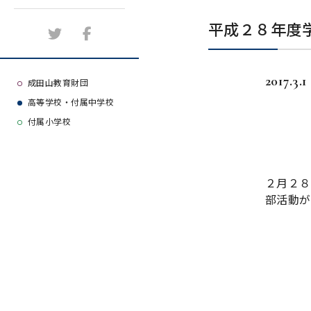
施設紹介
平成２８年度
アクセスマップ
2017.3.1
よくある質問
成田山教育財団
高等学校・付属中学校
大学等合格実績
付属小学校
２月２８
部活動が