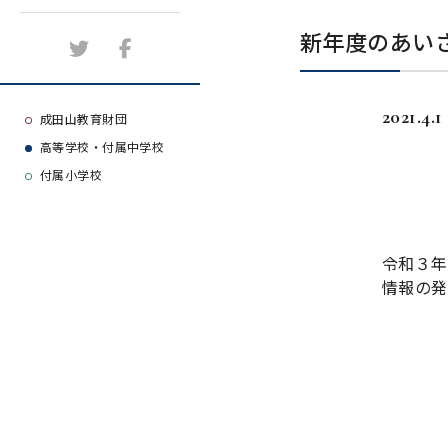
施設紹介
新年度のあい
アクセスマップ
2021.4.1
よくある質問
成田山教育財団
高等学校・付属中学校
大学等合格実績
付属小学校
令和３年
情報の発