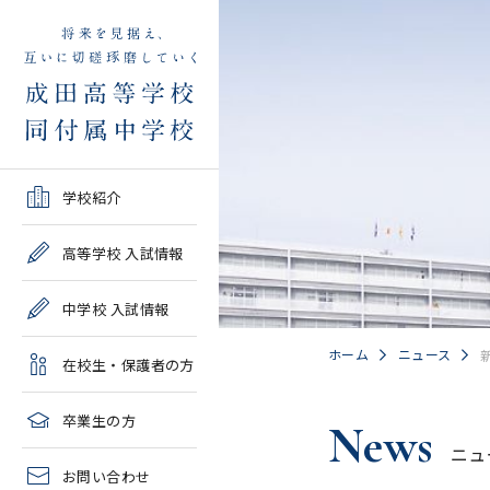
学校紹介TOP
高等学校 入試情報TOP
中学校 入試情報TOP
在校生・保護者の方TOP
卒業生の方TOP
学校紹介
ご挨拶・沿革
学校案内・募集要項・入
学校案内・募集要項・入
各種申請書類一覧
2026年度教育実習申し込
高等学校 入試情報
試結果一覧
試結果一覧
み
高校情報
緊急時・警報発令時の対
中学校 入試情報
学校説明会、一般公開行
学校説明会、入試説明
処について
2027年度教育実習申し込
事、塾対象入試説明会
会、一般公開行事
み
中学情報
ホーム
ニュース
在校生・保護者の方
年間教育計画
過去問題集販売
過去問題集販売
成田高等学校同窓会
高校クラブ紹介
臨時休校等の特別措置に
卒業生の方
News
出願～入学の流れ・合格
出願～入学の流れ・合格
ついて
ニュ
中学クラブ紹介
発表
発表
お問い合わせ