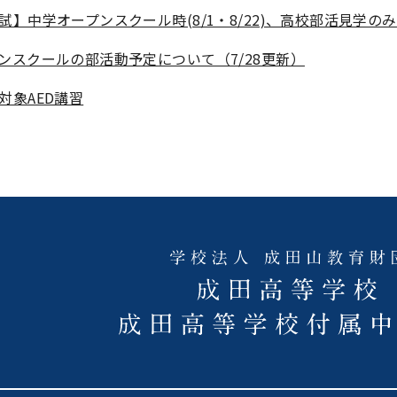
試】中学オープンスクール時(8/1・8/22)、高校部活見学の
ンスクールの部活動予定について（7/28更新）
対象AED講習