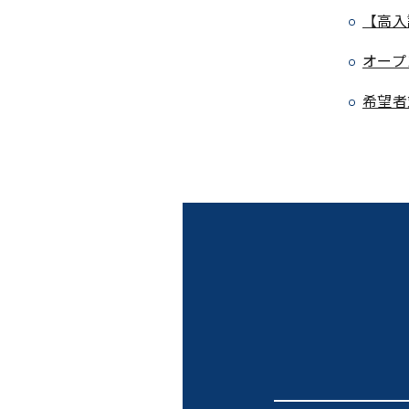
【高入
オープ
希望者