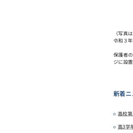
（写真は
令和３年
保護者の
ジに設置
新着ニ
高校第
高3学