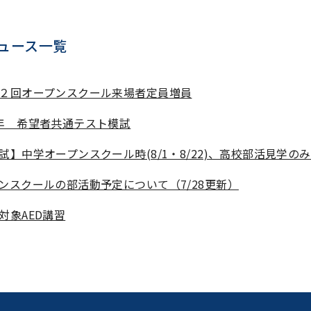
ュース一覧
２回オープンスクール来場者定員増員
年 希望者共通テスト模試
試】中学オープンスクール時(8/1・8/22)、高校部活見学の
ンスクールの部活動予定について（7/28更新）
対象AED講習