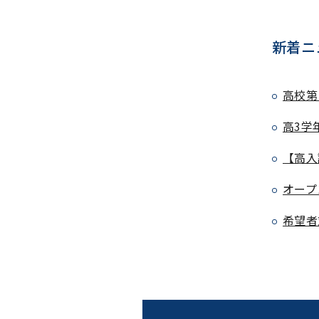
新着ニ
高校第
高3学
【高入
オープ
希望者