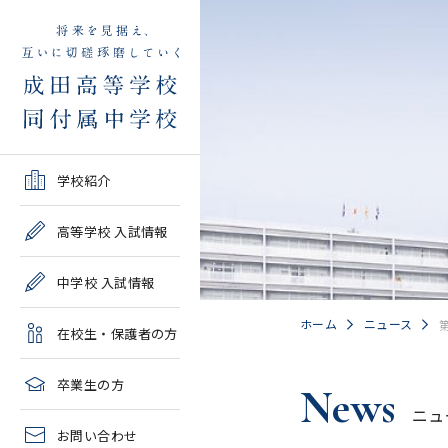
学校紹介TOP
高等学校 入試情報TOP
中学校 入試情報TOP
在校生・保護者の方TOP
卒業生の方TOP
学校紹介
ご挨拶・沿革
学校案内・募集要項・入
学校案内・募集要項・入
各種申請書類一覧
2026年度教育実習申し込
高等学校 入試情報
試結果一覧
試結果一覧
み
高校情報
緊急時・警報発令時の対
中学校 入試情報
学校説明会、一般公開行
学校説明会、入試説明
処について
2027年度教育実習申し込
事、塾対象入試説明会
会、一般公開行事
み
中学情報
ホーム
ニュース
在校生・保護者の方
年間教育計画
過去問題集販売
過去問題集販売
成田高等学校同窓会
高校クラブ紹介
臨時休校等の特別措置に
卒業生の方
News
出願～入学の流れ・合格
出願～入学の流れ・合格
ついて
ニュ
中学クラブ紹介
発表
発表
お問い合わせ