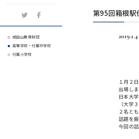
施設紹介
第95回箱根
アクセスマップ
2019.1.4
よくある質問
成田山教育財団
高等学校・付属中学校
大学等合格実績
付属小学校
１月２日
出場しま
日本大学
（大学３
２名とも
話題を振
今回の話