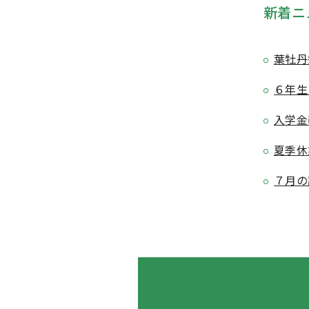
新着ニ
葉牡丹
６年生
入学金
夏季休
７月の