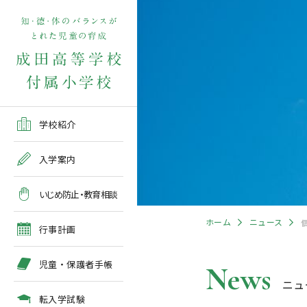
学校紹介TOP
入学案内TOP
学校いじめ防止基本方針
４月の行事予定
児童保護者手帳2026版
転入学児童募集2026前期
在校生・保護者の方TOP
学校紹介
ご挨拶
出願～入学の流れ
教育相談全体計画
2026年度 年間行事予定
各種申請書類一覧
入学案内
教育課程
募集要項
５月の行事予定
緊急時・警報発令時の対
いじめ防止・教育相談
処について
年間行事
出願方法
６月の行事予定
ホーム
ニュース
臨時休校等の特別措置に
行事計画
ついて
施設紹介
入学検査
７月・８月の行事予定
児童・保護者手帳
News
ニュ
アクセスマップ
入学検査関係行事等の呼
びかけ
転入学試験