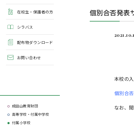
よくある質問
個別合否発表
学校案内・資料請求
在校生・保護者の方
シラバス
2021.10.
配布物ダウンロード
お問い合わせ
本校の入
個別合否
成田山教育財団
なお、閲
高等学校・付属中学校
付属小学校