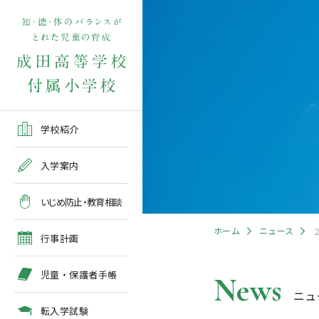
学校紹介TOP
入学案内TOP
学校いじめ防止基本方針
４月の行事予定
児童保護者手帳2026版
転入学児童募集2026前期
在校生・保護者の方TOP
学校紹介
ご挨拶
出願～入学の流れ
教育相談全体計画
2026年度 年間行事予定
各種申請書類一覧
入学案内
教育課程
募集要項
５月の行事予定
緊急時・警報発令時の対
いじめ防止・教育相談
処について
年間行事
出願方法
６月の行事予定
ホーム
ニュース
臨時休校等の特別措置に
行事計画
ついて
施設紹介
入学検査
７月・８月の行事予定
児童・保護者手帳
News
ニュ
アクセスマップ
入学検査関係行事等の呼
びかけ
転入学試験