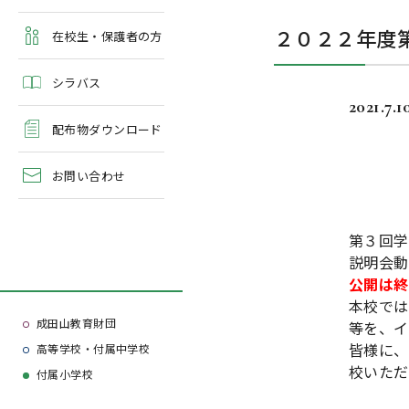
よくある質問
２０２２年度
学校案内・資料請求
在校生・保護者の方
シラバス
2021.7.1
配布物ダウンロード
お問い合わせ
第３回学
説明会動
公開は終
本校では
成田山教育財団
等を、イ
皆様に、
高等学校・付属中学校
校いただ
付属小学校