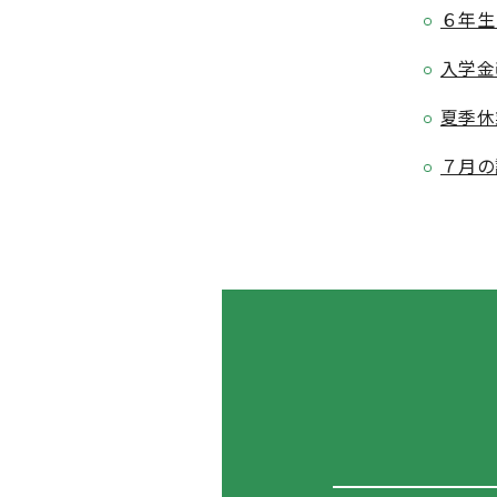
６年生
入学金
夏季休
７月の