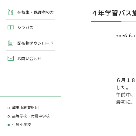
よくある質問
４年学習バス
学校案内・資料請求
在校生・保護者の方
シラバス
2026.6.
配布物ダウンロード
お問い合わせ
６月１８
した。
午前中、
最初に、
成田山教育財団
高等学校・付属中学校
付属小学校