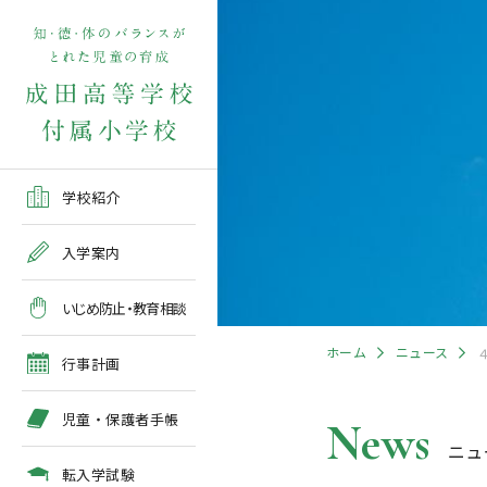
学校紹介TOP
入学案内TOP
学校いじめ防止基本方針
４月の行事予定
児童保護者手帳2026版
転入学児童募集2026前期
在校生・保護者の方TOP
学校紹介
ご挨拶
出願～入学の流れ
教育相談全体計画
2026年度 年間行事予定
各種申請書類一覧
入学案内
教育課程
募集要項
５月の行事予定
緊急時・警報発令時の対
いじめ防止・教育相談
処について
年間行事
出願方法
６月の行事予定
ホーム
ニュース
臨時休校等の特別措置に
行事計画
ついて
施設紹介
入学検査
７月・８月の行事予定
児童・保護者手帳
News
ニュ
アクセスマップ
入学検査関係行事等の呼
びかけ
転入学試験