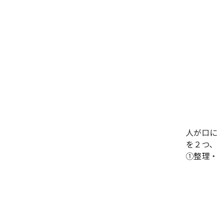
人が口に
を２つ、
①整理・