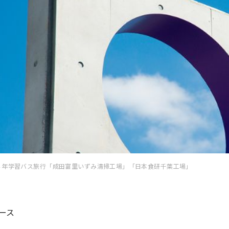
４年学習バス旅行「成田富里いずみ清掃工場」「日本食研千葉工場」
ース