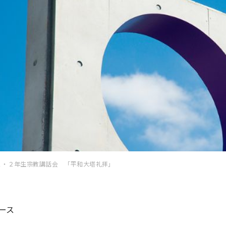
１・２年生宗教講話会 「平和大塔礼拝」
ース