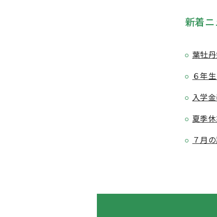
新着ニ
葉牡丹
６年生
入学金
夏季休
７月の