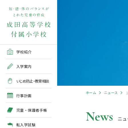
学校紹介TOP
入学案内TOP
学校いじめ防止基本方針
４月の行事予定
児童保護者手帳2026版
転入学児童募集2026前期
在校生・保護者の方TOP
学校紹介
ご挨拶
出願～入学の流れ
教育相談全体計画
2026年度 年間行事予定
各種申請書類一覧
入学案内
教育課程
募集要項
５月の行事予定
緊急時・警報発令時の対
いじめ防止・教育相談
処について
年間行事
出願方法
６月の行事予定
ホーム
ニュース
臨時休校等の特別措置に
行事計画
ついて
施設紹介
入学検査
７月・８月の行事予定
児童・保護者手帳
News
ニュ
アクセスマップ
入学検査関係行事等の呼
びかけ
転入学試験