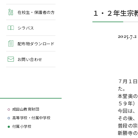
よくある質問
１・２年生宗
学校案内・資料請求
在校生・保護者の方
シラバス
2025.7.2
配布物ダウンロード
お問い合わせ
７月１日
た。
本堂奥の
５９年）
成田山教育財団
今回は、
その後、
高等学校・付属中学校
普段の宗
付属小学校
新勝寺の