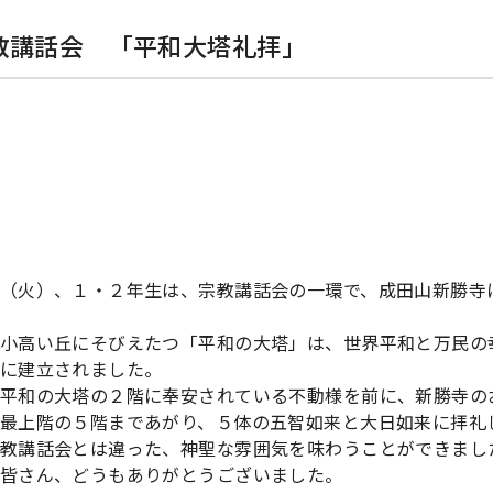
教講話会 「平和大塔礼拝」
（火）、１・２年生は、宗教講話会の一環で、成田山新勝寺
小高い丘にそびえたつ「平和の大塔」は、世界平和と万民の
に建立されました。
平和の大塔の２階に奉安されている不動様を前に、新勝寺の
最上階の５階まであがり、５体の五智如来と大日如来に拝礼
教講話会とは違った、神聖な雰囲気を味わうことができまし
皆さん、どうもありがとうございました。