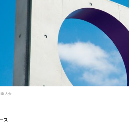
長縄大会
ース