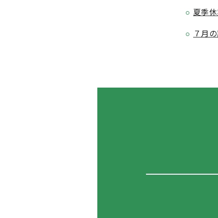
夏季休
７月の