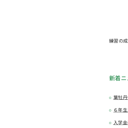
練習の成
新着ニ
葉牡丹
６年生
入学金