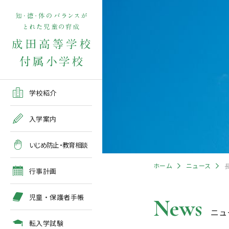
学校紹介TOP
入学案内TOP
学校いじめ防止基本方針
４月の行事予定
児童保護者手帳2026版
転入学児童募集2026前期
在校生・保護者の方TOP
学校紹介
ご挨拶
出願～入学の流れ
教育相談全体計画
2026年度 年間行事予定
各種申請書類一覧
入学案内
教育課程
募集要項
５月の行事予定
緊急時・警報発令時の対
いじめ防止・教育相談
処について
年間行事
出願方法
６月の行事予定
ホーム
ニュース
臨時休校等の特別措置に
行事計画
ついて
施設紹介
入学検査
７月・８月の行事予定
児童・保護者手帳
News
ニュ
アクセスマップ
入学検査関係行事等の呼
びかけ
転入学試験