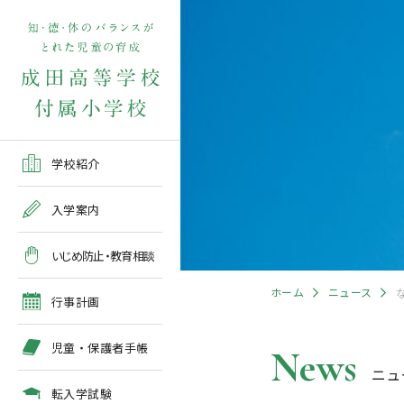
学校紹介TOP
入学案内TOP
学校いじめ防止基本方針
４月の行事予定
児童保護者手帳2026版
転入学児童募集2026前期
在校生・保護者の方TOP
学校紹介
ご挨拶
出願～入学の流れ
教育相談全体計画
2026年度 年間行事予定
各種申請書類一覧
入学案内
教育課程
募集要項
５月の行事予定
緊急時・警報発令時の対
いじめ防止・教育相談
処について
年間行事
出願方法
６月の行事予定
ホーム
ニュース
臨時休校等の特別措置に
行事計画
ついて
施設紹介
入学検査
７月・８月の行事予定
児童・保護者手帳
News
ニュ
アクセスマップ
入学検査関係行事等の呼
びかけ
転入学試験