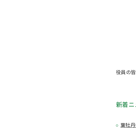
役員の皆
新着ニ
葉牡丹