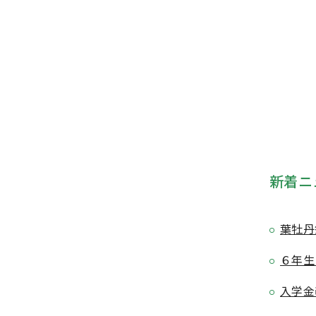
新着ニ
葉牡丹
６年生
入学金