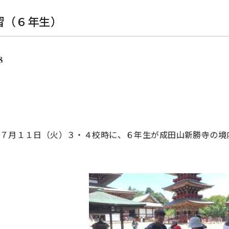
習（６年生）
8
７月１１日（火）３・４校時に、６年生が成田山新勝寺の境