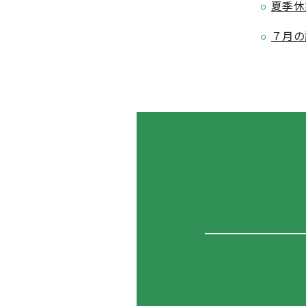
夏季休
７月の