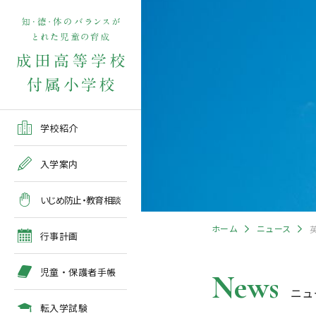
学校紹介TOP
入学案内TOP
学校いじめ防止基本方針
４月の行事予定
児童保護者手帳2026版
転入学児童募集2026前期
在校生・保護者の方TOP
学校紹介
ご挨拶
出願～入学の流れ
教育相談全体計画
2026年度 年間行事予定
各種申請書類一覧
入学案内
教育課程
募集要項
５月の行事予定
緊急時・警報発令時の対
いじめ防止・教育相談
処について
年間行事
出願方法
６月の行事予定
ホーム
ニュース
臨時休校等の特別措置に
行事計画
ついて
施設紹介
入学検査
７月・８月の行事予定
児童・保護者手帳
News
ニュ
アクセスマップ
入学検査関係行事等の呼
びかけ
転入学試験