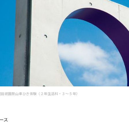
成田祇園祭山車ひき体験（２年生活科・３〜５年）
ース