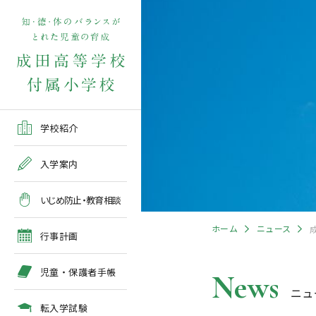
学校紹介TOP
入学案内TOP
学校いじめ防止基本方針
４月の行事予定
児童保護者手帳2026版
転入学児童募集2026前期
在校生・保護者の方TOP
学校紹介
ご挨拶
出願～入学の流れ
教育相談全体計画
2026年度 年間行事予定
各種申請書類一覧
入学案内
教育課程
募集要項
５月の行事予定
緊急時・警報発令時の対
いじめ防止・教育相談
処について
年間行事
出願方法
６月の行事予定
ホーム
ニュース
臨時休校等の特別措置に
行事計画
ついて
施設紹介
入学検査
７月・８月の行事予定
児童・保護者手帳
News
ニュ
アクセスマップ
入学検査関係行事等の呼
びかけ
転入学試験