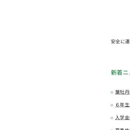
安全に運
新着ニ
葉牡丹
６年生
入学金