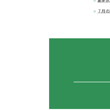
夏季休
７月の