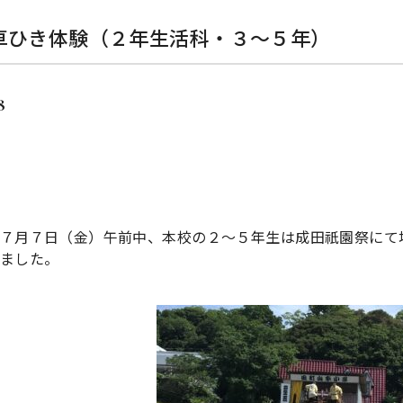
車ひき体験（２年生活科・３〜５年）
8
７月７日（金）午前中、本校の２〜５年生は成田祇園祭にて
ました。