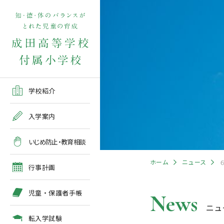
学校紹介TOP
入学案内TOP
学校いじめ防止基本方針
４月の行事予定
児童保護者手帳2026版
転入学児童募集2026前期
在校生・保護者の方TOP
学校紹介
ご挨拶
出願～入学の流れ
教育相談全体計画
2026年度 年間行事予定
各種申請書類一覧
入学案内
教育課程
募集要項
５月の行事予定
緊急時・警報発令時の対
いじめ防止・教育相談
処について
年間行事
出願方法
６月の行事予定
ホーム
ニュース
臨時休校等の特別措置に
行事計画
ついて
施設紹介
入学検査
７月・８月の行事予定
児童・保護者手帳
News
ニュ
アクセスマップ
入学検査関係行事等の呼
びかけ
転入学試験