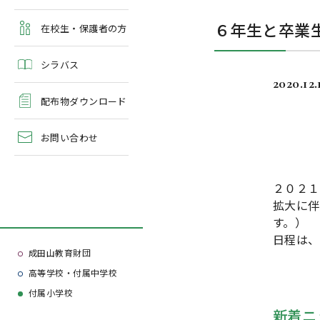
よくある質問
６年生と卒業
学校案内・資料請求
在校生・保護者の方
シラバス
2020.12.
配布物ダウンロード
お問い合わせ
２０２１
拡大に伴
す。）
日程は、
成田山教育財団
高等学校・付属中学校
付属小学校
新着ニ