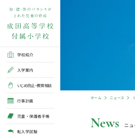
学校紹介TOP
入学案内TOP
学校いじめ防止基本方針
４月の行事予定
児童保護者手帳2026版
転入学児童募集2026前期
在校生・保護者の方TOP
学校紹介
ご挨拶
出願～入学の流れ
教育相談全体計画
2026年度 年間行事予定
各種申請書類一覧
入学案内
教育課程
募集要項
５月の行事予定
緊急時・警報発令時の対
いじめ防止・教育相談
処について
年間行事
出願方法
６月の行事予定
ホーム
ニュース
臨時休校等の特別措置に
行事計画
ついて
施設紹介
入学検査
７月・８月の行事予定
児童・保護者手帳
News
ニュ
アクセスマップ
入学検査関係行事等の呼
びかけ
転入学試験