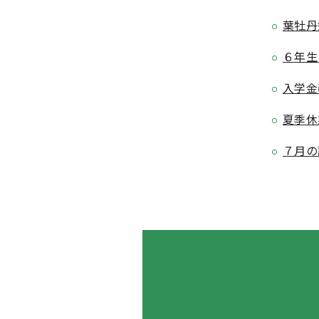
葉牡丹
６年生
入学金
夏季休
７月の