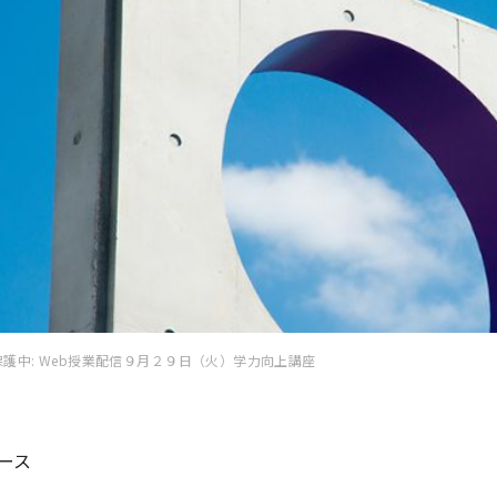
保護中: Web授業配信９月２９日（火）学力向上講座
ース