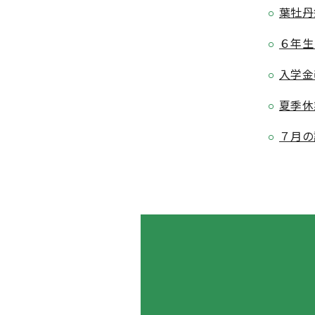
葉牡丹
６年生
入学金
夏季休
７月の