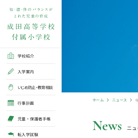
学校紹介TOP
入学案内TOP
学校いじめ防止基本方針
４月の行事予定
児童保護者手帳2026版
転入学児童募集2026前期
在校生・保護者の方TOP
学校紹介
ご挨拶
出願～入学の流れ
教育相談全体計画
2026年度 年間行事予定
各種申請書類一覧
入学案内
教育課程
募集要項
５月の行事予定
緊急時・警報発令時の対
いじめ防止・教育相談
処について
年間行事
出願方法
６月の行事予定
ホーム
ニュース
臨時休校等の特別措置に
行事計画
ついて
施設紹介
入学検査
７月・８月の行事予定
児童・保護者手帳
News
ニュ
アクセスマップ
入学検査関係行事等の呼
びかけ
転入学試験