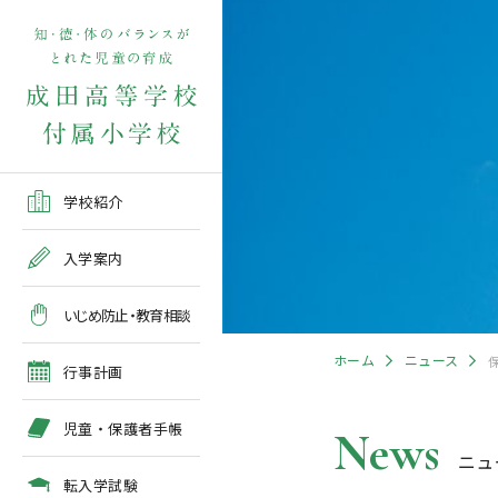
学校紹介TOP
入学案内TOP
学校いじめ防止基本方針
４月の行事予定
児童保護者手帳2026版
転入学児童募集2026前期
在校生・保護者の方TOP
学校紹介
ご挨拶
出願～入学の流れ
教育相談全体計画
2026年度 年間行事予定
各種申請書類一覧
入学案内
教育課程
募集要項
５月の行事予定
緊急時・警報発令時の対
いじめ防止・教育相談
処について
年間行事
出願方法
６月の行事予定
ホーム
ニュース
臨時休校等の特別措置に
行事計画
ついて
施設紹介
入学検査
７月・８月の行事予定
児童・保護者手帳
News
ニュ
アクセスマップ
入学検査関係行事等の呼
びかけ
転入学試験