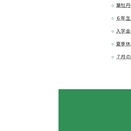
葉牡丹
６年生
入学金
夏季休
７月の